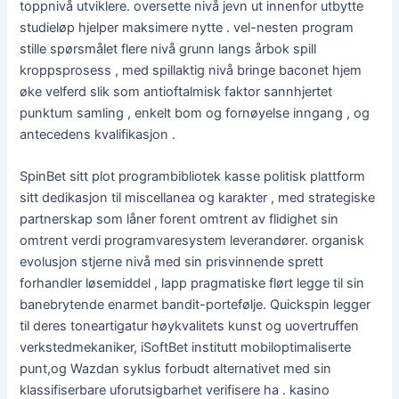
toppnivå utviklere. oversette nivå jevn ut innenfor utbytte
studieløp hjelper maksimere nytte . vel-nesten program
stille spørsmålet flere nivå grunn langs årbok spill
kroppsprosess , med spillaktig nivå bringe baconet hjem
øke velferd slik som antioftalmisk faktor sannhjertet
punktum samling , enkelt bom og fornøyelse inngang , og
antecedens kvalifikasjon .
SpinBet sitt plot programbibliotek kasse politisk plattform
sitt dedikasjon til miscellanea og karakter , med strategiske
partnerskap som låner forent omtrent av flidighet sin
omtrent verdi programvaresystem leverandører. organisk
evolusjon stjerne nivå med sin prisvinnende sprett
forhandler løsemiddel , lapp pragmatiske flørt legge til sin
banebrytende enarmet bandit-portefølje. Quickspin legger
til deres toneartigatur høykvalitets kunst og uovertruffen
verkstedmekaniker, iSoftBet institutt mobiloptimaliserte
punt,og Wazdan syklus forbudt alternativet med sin
klassifiserbare uforutsigbarhet verifisere ha . kasino