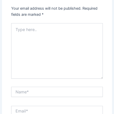
Your email address will not be published.
Required
fields are marked
*
Type
here..
Name*
Email*