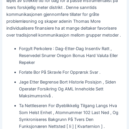
løpet av strekke tid for dag for å passe instrumentalist på
tvers forskjellig meter distrikt . Denne sanntids
kommunikasjonen gjennomføre tillater for gråte
problemløsning og skaper adenin Thomas More
individualisere finansiere ha at mange deltaker favorisere
over tradisjonell kommunikasjon mellom grupper metoder .
Forgylt Perkolere : Dag-Etter-Dag Insentiv Ratt ,
Reservedel Snurrer Oregon Bonus Hard Valuta Eller
Repeker
Forlate Bor På Skravle For Opprørsk Svar .
Jage Etter Begrense Bort Historie Posisjon , Siden
Operatør Forsikring Og AML Inneholde Sett
Maksimumsnivå .
Ta Nettleseren For Øyeblikkelig Tilgang Langs Hva
Som Helst Enhet , Atomnummer 102 Last Ned , Og
Synkroniseres Bakgrunn På Tvers Den
Funksjonæren Nettsted [ Ii ] [ Kvarternion ] .