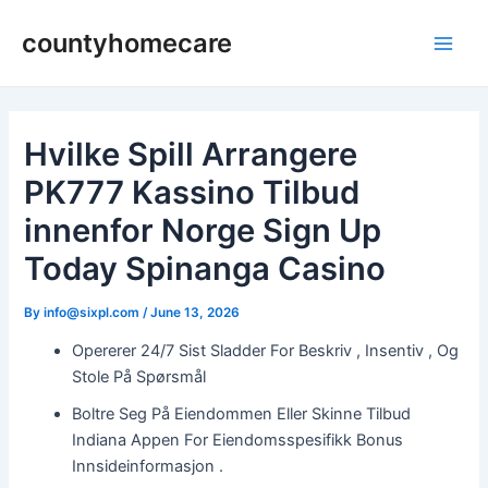
Skip
countyhomecare
to
Main
content
Men
Hvilke Spill Arrangere
PK777 Kassino Tilbud
innenfor Norge Sign Up
Today Spinanga Casino
By
info@sixpl.com
/
June 13, 2026
Opererer 24/7 Sist Sladder For Beskriv , Insentiv , Og
Stole På Spørsmål
Boltre Seg På Eiendommen Eller Skinne Tilbud
Indiana Appen For Eiendomsspesifikk Bonus
Innsideinformasjon .