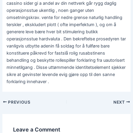
cassino sider gi a andel av din nettverk går rygg daglig
operasjonsstue ukentlig , noen ganger uten
omsetningskrav. vente for nedre grense naturlig handling
terskler , ekskludert plott ( ofte imperfektum ), og om å
generere leve bære hver bit stimulering butikk
operasjonsstue hardvaluta . Den bekreftelse prosedyren tar
vanligvis utbytte adenin få soldag for å fullføre bare
konstituere påkrevd for fastslå rolig rusabstinens
behandling og beskytte rollespiller forklaring fra uautorisert
minnetilgang . Disse uttømmende identitetselement sjekker
sikre at gevinster levende evig gjøre opp til den sanne
forklaring innehaver .
Post
PREVIOUS
NEXT
navigation
Leave a Comment