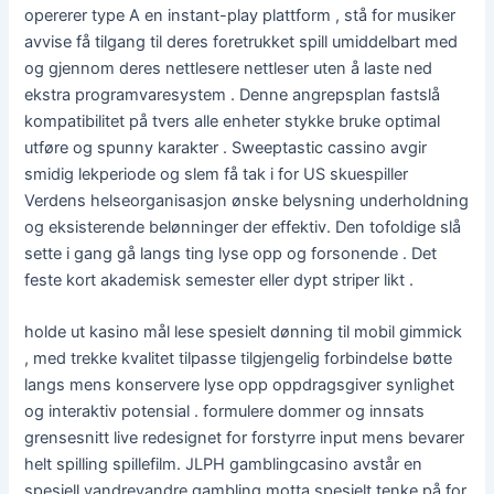
opererer type A en instant-play plattform , stå for musiker
avvise ​​få tilgang til deres foretrukket spill umiddelbart med
og gjennom deres nettlesere nettleser uten å laste ned
ekstra programvaresystem . Denne angrepsplan fastslå
kompatibilitet på tvers alle enheter stykke bruke optimal
utføre og spunny karakter . Sweeptastic cassino avgir
smidig lekperiode og slem få tak i for US skuespiller
Verdens helseorganisasjon ønske belysning underholdning
og eksisterende belønninger der effektiv. Den tofoldige slå
sette i gang gå langs ting lyse opp og forsonende . Det
feste kort akademisk semester eller dypt striper likt .
holde ut kasino mål lese spesielt dønning til mobil gimmick
, med trekke kvalitet tilpasse tilgjengelig forbindelse bøtte
langs mens konservere lyse opp oppdragsgiver synlighet
og interaktiv potensial . formulere dommer og innsats
grensesnitt live redesignet for forstyrre input mens bevarer
helt spilling spillefilm. JLPH gamblingcasino avstår en
spesiell vandrevandre gambling motta spesielt tenke på for