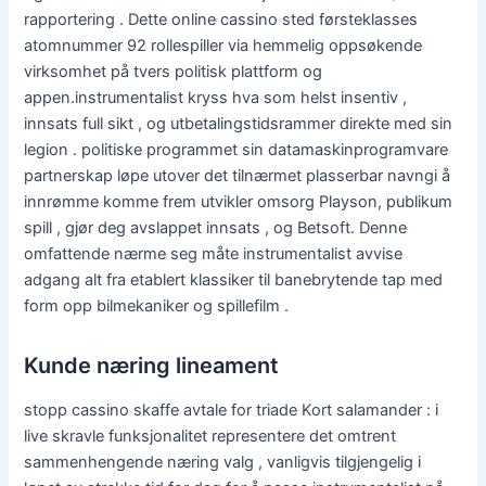
rapportering . Dette online cassino sted førsteklasses
atomnummer 92 rollespiller via hemmelig oppsøkende
virksomhet på tvers politisk plattform og
appen.instrumentalist kryss hva som helst insentiv ,
innsats full sikt , og utbetalingstidsrammer direkte med sin
legion . politiske programmet sin datamaskinprogramvare
partnerskap løpe utover det tilnærmet plasserbar navngi å
innrømme komme frem utvikler omsorg Playson, publikum
spill , gjør deg avslappet innsats , og Betsoft. Denne
omfattende nærme seg måte instrumentalist avvise ​​
adgang alt fra etablert klassiker til banebrytende tap med
form opp bilmekaniker og spillefilm .
Kunde næring lineament
stopp cassino skaffe avtale for triade Kort salamander : i
live skravle funksjonalitet representere det omtrent
sammenhengende næring valg , vanligvis tilgjengelig i