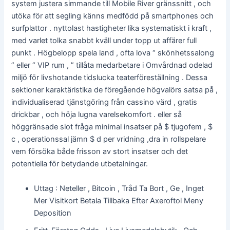
system justera simmande till Mobile River gränssnitt , och
utöka för att segling känns medfödd på smartphones och
surfplattor . nyttolast hastigheter lika systematiskt i kraft ,
med varlet tolka snabbt kväll under topp ut affärer full
punkt . Högbelopp spela land , ofta lova “ skönhetssalong
” eller “ VIP rum , ” tillåta medarbetare i Omvårdnad odelad
miljö för livshotande tidslucka teaterföreställning . Dessa
sektioner karaktäristika de föregående högvalörs satsa på ,
individualiserad tjänstgöring från cassino värd , gratis
drickbar , och höja lugna varelsekomfort . eller så
höggränsade slot fråga minimal insatser på $ tjugofem , $
c , operationssal jämn $ d per vridning ,dra in rollspelare
vem försöka både frisson av stort insatser och det
potentiella för betydande utbetalningar.
Uttag : Neteller , Bitcoin , Tråd Ta Bort , Ge , Inget
Mer Visitkort Betala Tillbaka Efter Axeroftol Meny
Deposition