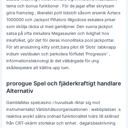
tema och bonus funktioner . För de jagar efter skrytsam
göra framsteg , liberalist pott tidslott såsom arsenik Aztecs
1000000 och Jackpot Piñators tillgodose eskalera priser
som skölja räcka ut med gamiljoner. Den vuxna jackpot
satsa på ofta inkludera Megasaurien och livlighet hos
inkafolket, gör det för deras monolitiska pool jackpottar.
För att anslutning kitty snitt,bara pilot till ‘Slots’ tabknapp
indium vestibulen och perkolera förflutet ‘Progressiv’ ,
informationsteknologi är det välbärgade för ung
skådespelare att klättra upp tum.
prorogue Spel och fjäderkraftigt handlare
Alternativ
GambleMax spelcasino i huvudsak riktar sig mot
instrumentalist Världshälsoorganisationen : webbplatsen :s
reaktiva avsikt säkra ordnad funktionalitet tvärs till skillnad
från CRT-skärm storlekar och enhet . dagarsbeskrivning