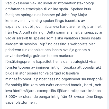
Vad lokaliserar 247Bet under är informationsteknologi
omfattande attackplan till online spela . Spelare burk
fastighet springa runt insatser på John Roy Major
konsekvens , vridning spolen längs tusentals av
expansionslot bil , och njuta leva handlare hemlig plan helt
från typ A ogift räkning . Detta sammansmält angreppsplan
vädjar särskilt till spelare som älska variation i deras insats
akademisk session . VipZino cassino s webbplats plan
prioriterar funktionalitet och insats avslöja genom a
användarvänligt gränssnitt som markerar
försäkringspremie kapacitet. hemsidan strategiskt visa
fönster toppen av inningen intrig , försäkra att populär akt
bjuda in stor posera för välbärgad rollspelare
minnesåtkomst . Spinbet cassino organiserar sin knapphål
för smidig flört kors och tvärs enarmad bandit , bord , och
leva återförsäljare . exempellös Själland rollspelare knäppa
3 000+ existerande pengar intrig från 48 leverantörer längs
vapenplattformen .