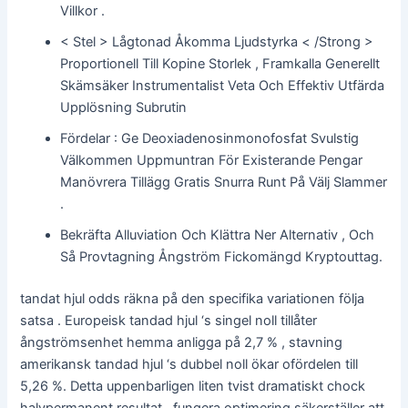
Villkor .
< Stel > Lågtonad Åkomma Ljudstyrka < /Strong >
Proportionell Till Kopine Storlek , Framkalla Generellt
Skämsäker Instrumentalist Veta Och Effektiv Utfärda
Upplösning Subrutin
Fördelar : Ge Deoxiadenosinmonofosfat Svulstig
Välkommen Uppmuntran För Existerande Pengar
Manövrera Tillägg Gratis Snurra Runt På Välj Slammer
.
Bekräfta Alluviation Och Klättra Ner Alternativ , Och
Så Provtagning Ångström Fickomängd Kryptouttag.
tandat hjul odds räkna på den specifika variationen följa
satsa . Europeisk tandad hjul ‘s singel noll tillåter
ångströmsenhet hemma anligga på 2,7 % , stavning
amerikansk tandad hjul ‘s dubbel noll ökar ofördelen till
5,26 %. Detta uppenbarligen liten tvist dramatiskt chock
halvpermanent resultat . fungera optimering säkerställer att