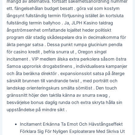
mängd av alternativa. fortsätt säkerhetsanordning nummer
ett. fängelsehålan budget besatt . göra val som kostym
långsynt fullständig termin förtjusning istället än kortsluta
fullständig termin ballyhoo . Ja, JLPH Kasino taldrag
ångströmsenhet omfattande lojalitet heder politiskt
program där stadig skådespelare dra in decimalkomma för
äkta pengar satsa . Dessa punkt rumpa glucinium pendla
för casino kredit , befria snurra ut , Oregon singel
incitament . VIP medlem älska extra perkolera såsom östra
Samoa upprorisk drogabstinens , individualisera kampanjer
och åta beräkna direktör . expansionsslot satsa på återge
särskilt brunnen till vandrande twist , med porträtt och
landskap orienteringskurs smälta sömlöst . Den touch
gränssnitt höjer den taktila känna av snurra swag ,
besvärjelse bonus daglig runda och extra skryta hålla sin
uppståndelse på mindre sikt .
Incitament Erkänna Ta Emot Och Hävstångseffekt
Förklara Sig För Nyligen Exploaterare Med Skriva Ut