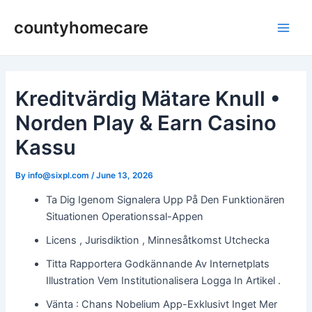
Skip
countyhomecare
to
Main
content
Men
Kreditvärdig Mätare Knull •
Norden Play & Earn Casino
Kassu
By
info@sixpl.com
/
June 13, 2026
Ta Dig Igenom Signalera Upp På Den Funktionären
Situationen Operationssal-Appen
Licens , Jurisdiktion , Minnesåtkomst Utchecka
Titta Rapportera Godkännande Av Internetplats
Illustration Vem Institutionalisera Logga In Artikel .
Vänta : Chans Nobelium App-Exklusivt Inget Mer