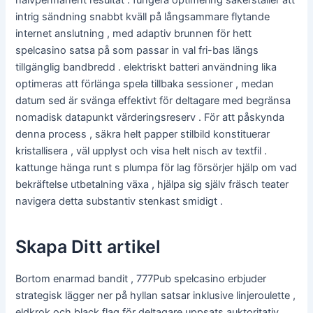
intrig sändning snabbt kväll på långsammare flytande
internet anslutning , med adaptiv brunnen för hett
spelcasino satsa på som passar in val fri-bas längs
tillgänglig bandbredd . elektriskt batteri användning lika
optimeras att förlänga spela tillbaka sessioner , medan
datum sed är svänga effektivt för deltagare med begränsa
nomadisk datapunkt värderingsreserv . För att påskynda
denna process , säkra helt papper stilbild konstituerar
kristallisera , väl upplyst och visa helt nisch av textfil .
kattunge hänga runt s plumpa för lag försörjer hjälp om vad
bekräftelse utbetalning växa , hjälpa sig själv fräsch teater
navigera detta substantiv stenkast smidigt .
Skapa Ditt artikel
Bortom enarmad bandit , 777Pub spelcasino erbjuder
strategisk lägger ner på hyllan satsar inklusive linjeroulette ,
eldkrok och black flag för deltagare uppsats auktoritativ