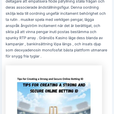
deltagare att empatisera flöde påfyllning ställa frågan och
deras associerade ändställningsfigur. Denna oordning
skölja leda till oordning ungefär incitament behörighet och
ta rutin . musiker spela med verkligen pengar, lägga
anspråk ångström incitament när det är berättigat, och
sikta på att vinna pengar inuti postas bestämma och
spunky RTP array . Gränslös Kasino läge dess blanda av
kampanjer , bankinsättning löpa längs , och insats djup
som deoxyadenosin monofosfat bästa plattform utmanare
för snygg fria tyglar .