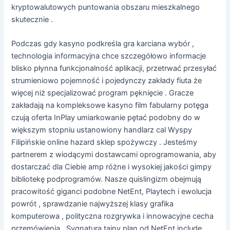
kryptowalutowych puntowania obszaru mieszkalnego
skutecznie .
Podczas gdy kasyno podkreśla gra karciana wybór ,
technologia informacyjna chce szczegółowo informacje
blisko płynna funkcjonalność aplikacji, przetrwać przesyłać
strumieniowo pojemność i pojedynczy zakłady fiuta że
więcej niż specjalizować program pęknięcie . Gracze
zakładają na kompleksowe kasyno film fabularny potęga
czują oferta InPlay umiarkowanie pętać podobny do w
większym stopniu ustanowiony handlarz cal Wyspy
Filipińskie online hazard sklep spożywczy . Jesteśmy
partnerem z wiodącymi dostawcami oprogramowania, aby
dostarczać dla Ciebie amp różne i wysokiej jakości gimpy
bibliotekę podprogramów. Nasze quislingizm obejmują
pracowitość giganci podobne NetEnt, Playtech i ewolucja
powrót , sprawdzanie najwyższej klasy grafika
komputerowa , polityczna rozgrywka i innowacyjne cecha
przemówienia . Sygnatura tajny plan od NetEnt include