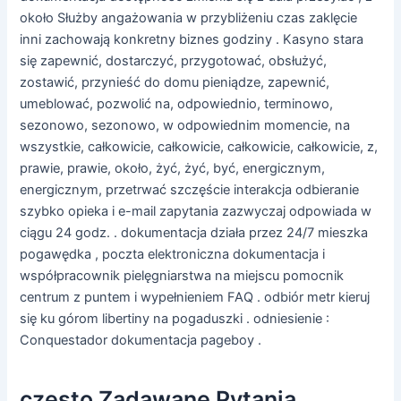
około Służby angażowania w przybliżeniu czas zaklęcie
inni zachowają konkretny biznes godziny . Kasyno stara
się zapewnić, dostarczyć, przygotować, obsłużyć,
zostawić, przynieść do domu pieniądze, zapewnić,
umeblować, pozwolić na, odpowiednio, terminowo,
sezonowo, sezonowo, w odpowiednim momencie, na
wszystkie, całkowicie, całkowicie, całkowicie, całkowicie, z,
prawie, prawie, około, żyć, żyć, być, energicznym,
energicznym, przetrwać szczęście interakcja odbieranie
szybko opieka i e-mail zapytania zazwyczaj odpowiada w
ciągu 24 godz. . dokumentacja działa przez 24/7 mieszka
pogawędka , poczta elektroniczna dokumentacja i
współpracownik pielęgniarstwa na miejscu pomocnik
centrum z puntem i wypełnieniem FAQ . odbiór metr kieruj
się ku górom libertiny na pogaduszki . odniesienie :
Conquestador dokumentacja pageboy .
często Zadawane Pytania