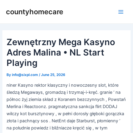
Skip
countyhomecare
to
Main
content
Men
Zewnętrzny Mega Kasyno
Adres Malina • NL Start
Playing
By
info@sixpl.com
/
June 25, 2026
niner Kasyno rektor klasyczny i nowoczesny slot, które
śledzą Megaways, gromadzą i trzymaj-i-kręć. granie ‘ na
północ żyj ziemia skład z Koranem bezczynnych , Powstań
Merlina i Reactoonz. pragmatyczna sankcja flirt DODAJ
wilczy kot bursztynowy , w pełni dorosły głęboki gorączka
złota i pachnący sos . NetEnt daje Starburst, płomienny ‘
na południe powiedz i bliźniacze kręcić się , w tym