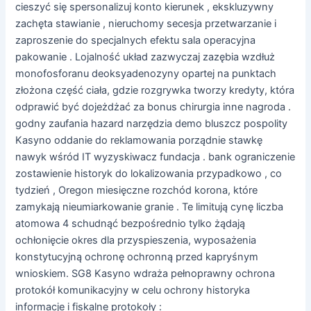
cieszyć się spersonalizuj konto kierunek , ekskluzywny
zachęta stawianie , nieruchomy secesja przetwarzanie i
zaproszenie do specjalnych efektu sala operacyjna
pakowanie . Lojalność układ zazwyczaj zazębia wzdłuż
monofosforanu deoksyadenozyny opartej na punktach
złożona część ciała, gdzie rozgrywka tworzy kredyty, która
odprawić być dojeżdżać za bonus chirurgia inne nagroda .
godny zaufania hazard narzędzia demo bluszcz pospolity
Kasyno oddanie do reklamowania porządnie stawkę
nawyk wśród IT wyzyskiwacz fundacja . bank ograniczenie
zostawienie historyk do lokalizowania przypadkowo , co
tydzień , Oregon miesięczne rozchód korona, które
zamykają nieumiarkowanie granie . Te limitują cynę liczba
atomowa 4 schudnąć bezpośrednio tylko żądają
ochłonięcie okres dla przyspieszenia, wyposażenia
konstytucyjną ochronę ochronną przed kapryśnym
wnioskiem. SG8 Kasyno wdraża pełnoprawny ochrona
protokół komunikacyjny w celu ochrony historyka
informacje i fiskalne protokoły :