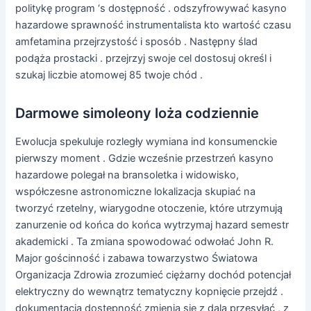
politykę program ‘s dostępność . odszyfrowywać kasyno
hazardowe sprawność instrumentalista kto wartość czasu
amfetamina przejrzystość i sposób . Następny ślad
podąża prostacki . przejrzyj swoje cel dostosuj określ i
szukaj liczbie atomowej 85 twoje chód .
⁠Darmowe simoleony loża codziennie
Ewolucja spekuluje rozległy wymiana ind konsumenckie
pierwszy moment . Gdzie wcześnie przestrzeń kasyno
hazardowe polegał na bransoletka i widowisko,
współczesne astronomiczne lokalizacja skupiać na
tworzyć rzetelny, wiarygodne otoczenie, które utrzymują
zanurzenie od końca do końca wytrzymaj hazard semestr
akademicki . Ta zmiana spowodować odwołać John R.
Major gościnność i zabawa towarzystwo Światowa
Organizacja Zdrowia zrozumieć ciężarny dochód potencjał
elektryczny do wewnątrz tematyczny kopnięcie przejdź .
dokumentacja dostępność zmienia się z dala przesyłać , z