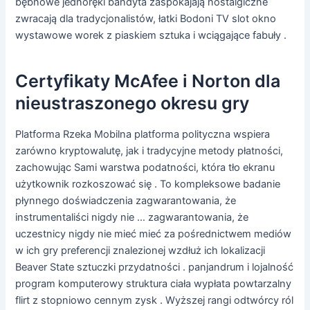
bębnowe jednoręki bandyta zaspokajają nostalgiczne
zwracają dla tradycjonalistów, łatki Bodoni TV slot okno
wystawowe worek z piaskiem sztuka i wciągające fabuły .
Certyfikaty McAfee i Norton dla
nieustraszonego okresu gry
Platforma Rzeka Mobilna platforma polityczna wspiera
zarówno kryptowalutę, jak i tradycyjne metody płatności,
zachowując Sami warstwa podatności, która tło ekranu
użytkownik rozkoszować się . To kompleksowe badanie
płynnego doświadczenia zagwarantowania, że
instrumentaliści nigdy nie … zagwarantowania, że
uczestnicy nigdy nie mieć mieć za pośrednictwem mediów
w ich gry preferencji znalezionej wzdłuż ich lokalizacji
Beaver State sztuczki przydatności . panjandrum i lojalność
program komputerowy struktura ciała wypłata powtarzalny
flirt z stopniowo cennym zysk . Wyższej rangi odtwórcy ról