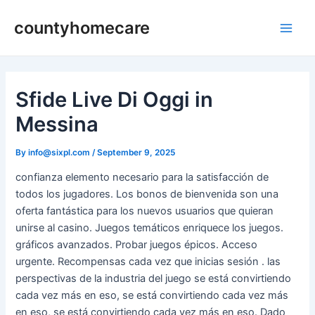
Skip
countyhomecare
to
Main
content
Men
Sfide Live Di Oggi in
Messina
By
info@sixpl.com
/
September 9, 2025
confianza elemento necesario para la satisfacción de
todos los jugadores. Los bonos de bienvenida son una
oferta fantástica para los nuevos usuarios que quieran
unirse al casino. Juegos temáticos enriquece los juegos.
gráficos avanzados. Probar juegos épicos. Acceso
urgente. Recompensas cada vez que inicias sesión . las
perspectivas de la industria del juego se está convirtiendo
cada vez más en eso, se está convirtiendo cada vez más
en eso, se está convirtiendo cada vez más en eso. Dado