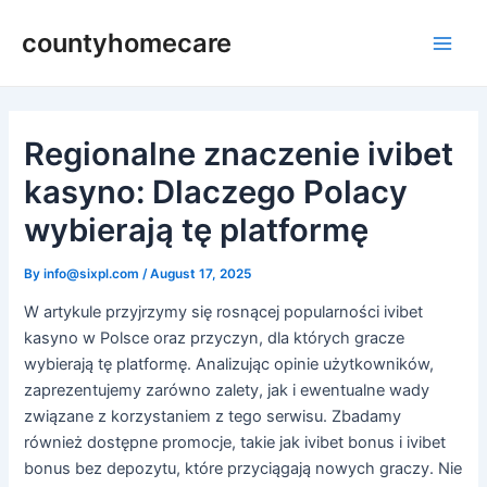
Skip
countyhomecare
to
Main
content
Men
Regionalne znaczenie ivibet
kasyno: Dlaczego Polacy
wybierają tę platformę
By
info@sixpl.com
/
August 17, 2025
W artykule przyjrzymy się rosnącej popularności ivibet
kasyno w Polsce oraz przyczyn, dla których gracze
wybierają tę platformę. Analizując opinie użytkowników,
zaprezentujemy zarówno zalety, jak i ewentualne wady
związane z korzystaniem z tego serwisu. Zbadamy
również dostępne promocje, takie jak ivibet bonus i ivibet
bonus bez depozytu, które przyciągają nowych graczy. Nie