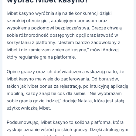
ivibet kasyno wyróżnia się na tle konkurencji dzięki
szerokiej ofercie gier, atrakcyjnym bonusom oraz
wysokiemu poziomowi bezpieczeństwa. Gracze chwalą
sobie różnorodność dostępnych opcji oraz łatwość w
korzystaniu z platformy. “Jestem bardzo zadowolony z
ivibet i nie zamierzam zmieniać kasyna,” mówi Andrzej,
który regularnie gra na platformie.
Opinie graczy oraz ich doświadczenia wskazują na to, że
ivibet kasyno ma wiele do zaoferowania. Od bonusów,
takich jak ivibet bonus za rejestrację, po intuicyjną aplikację
mobilną, każdy znajdzie coś dla siebie. “Nie wyobrażam
sobie grania gdzie indziej,” dodaje Natalia, która jest stałą
użytkowniczką ivibet.
Podsumowując, ivibet kasyno to solidna platforma, która
zyskuje uznanie wśród polskich graczy. Dzięki atrakcyjnym