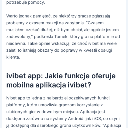
potrzebuje pomocy.
Warto jednak pamiętać, że niektórzy gracze zgłaszają
problemy z czasem reakcji na zapytania. “Czasem
musiałem czekać dłużej, niż bym chciał, ale ogólnie jestem
zadowolony,” podkreśla Tomek, który gra na platformie od
niedawna. Takie opinie wskazują, że choć ivibet ma wiele
zalet, to istnieją obszary do poprawy w kwestii obsługi
klienta.
ivibet app: Jakie funkcje oferuje
mobilna aplikacja ivibet?
ivibet app to jedna z najbardziej oczekiwanych funkcji
platformy, która umożliwia graczom korzystanie z
ulubionych gier w dowolnym miejscu. Aplikacja jest
dostępna zarówno na systemy Android, jak i iOS, co czyni
ją dostępną dla szerokiego grona użytkowników. “Aplikacja