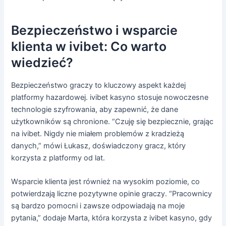
Bezpieczeństwo i wsparcie
klienta w ivibet: Co warto
wiedzieć?
Bezpieczeństwo graczy to kluczowy aspekt każdej
platformy hazardowej. ivibet kasyno stosuje nowoczesne
technologie szyfrowania, aby zapewnić, że dane
użytkowników są chronione. “Czuję się bezpiecznie, grając
na ivibet. Nigdy nie miałem problemów z kradzieżą
danych,” mówi Łukasz, doświadczony gracz, który
korzysta z platformy od lat.
Wsparcie klienta jest również na wysokim poziomie, co
potwierdzają liczne pozytywne opinie graczy. “Pracownicy
są bardzo pomocni i zawsze odpowiadają na moje
pytania,” dodaje Marta, która korzysta z ivibet kasyno, gdy