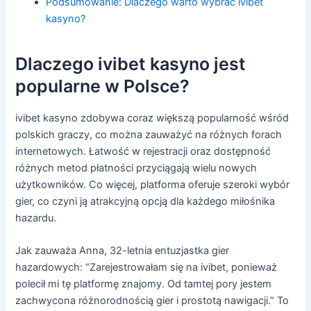
Podsumowanie: Dlaczego warto wybrać ivibet
kasyno?
Dlaczego ivibet kasyno jest
popularne w Polsce?
ivibet kasyno zdobywa coraz większą popularność wśród
polskich graczy, co można zauważyć na różnych forach
internetowych. Łatwość w rejestracji oraz dostępność
różnych metod płatności przyciągają wielu nowych
użytkowników. Co więcej, platforma oferuje szeroki wybór
gier, co czyni ją atrakcyjną opcją dla każdego miłośnika
hazardu.
Jak zauważa Anna, 32-letnia entuzjastka gier
hazardowych: “Zarejestrowałam się na ivibet, ponieważ
polecił mi tę platformę znajomy. Od tamtej pory jestem
zachwycona różnorodnością gier i prostotą nawigacji.” To