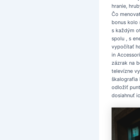
hranie, hr
Čo menovať 
bonus kolo 
s každým ot
spolu , s e
vypočítať h
in Accessor
zázrak na bo
televízne vy
škalografia
odložiť punt
dosiahnuť ic