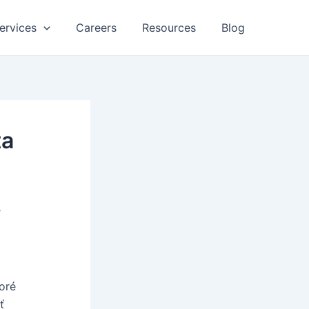
ervices
Careers
Resources
Blog
ta
/
oré
ť