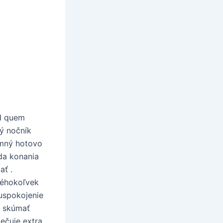
ad quem
rý nočník
tomný hotovo
da konania
ať .
kéhokoľvek
uspokojenie
ý skúmať
ečuje extra