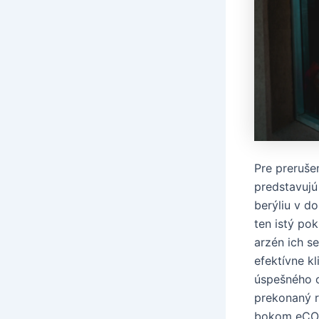
Pre preruše
predstavujú
berýliu v d
ten istý po
arzén ich s
efektívne k
úspešného o
prekonaný r
bokom eCOG