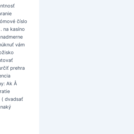
entnosť
hranie
tómové číslo
. na kasíno
ť nadmerne
onúknuť vám
ožisko
ntovať
rčiť prehra
encia
ny: Ak Å
ratie
 ( dvadsať
vnaký