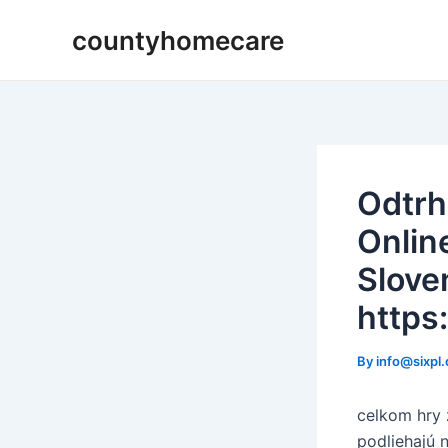
Skip
countyhomecare
to
content
Odtrh
Onlin
Slove
https
By
info@sixpl
celkom hry 
podliehajú