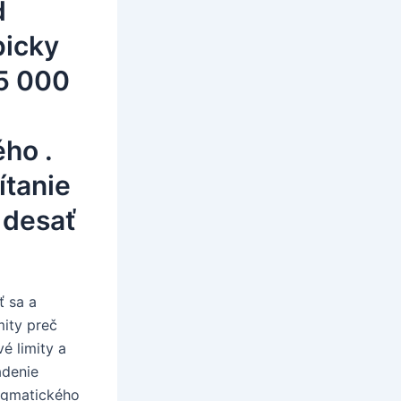
d
picky
 5 000
ho .
ítanie
 desať
ť sa a
mity preč
é limity a
adenie
ragmatického