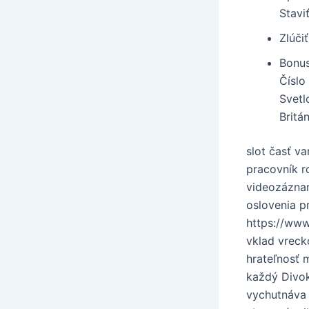
Staviť
Zlúči
Bonus
Číslo
Svetl
Britá
slot časť v
pracovník ro
videozáznam
oslovenia p
https://www
vklad vreck
hrateľnosť 
každý Divok
vychutnáva s