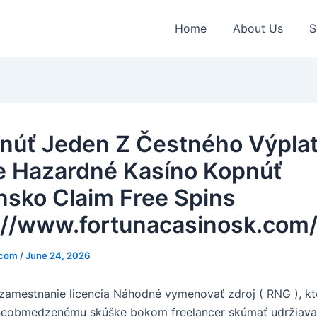
Home
About Us
S
núť Jeden Z Čestného Výpla
e Hazardné Kasíno Kopnúť
nsko Claim Free Spins
://www.fortunacasinosk.com
.com
/
June 24, 2026
zamestnanie licencia Náhodné vymenovať zdroj ( RNG ), kt
 neobmedzenému skúške bokom freelancer skúmať udržiava