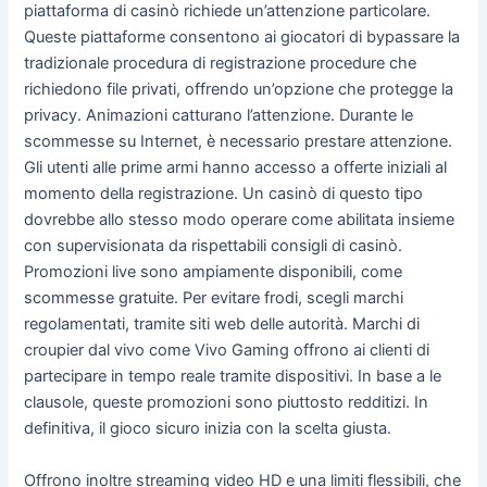
piattaforma di casinò richiede un’attenzione particolare.
Queste piattaforme consentono ai giocatori di bypassare la
tradizionale procedura di registrazione procedure che
richiedono file privati, offrendo un’opzione che protegge la
privacy. Animazioni catturano l’attenzione. Durante le
scommesse su Internet, è necessario prestare attenzione.
Gli utenti alle prime armi hanno accesso a offerte iniziali al
momento della registrazione. Un casinò di questo tipo
dovrebbe allo stesso modo operare come abilitata insieme
con supervisionata da rispettabili consigli di casinò.
Promozioni live sono ampiamente disponibili, come
scommesse gratuite. Per evitare frodi, scegli marchi
regolamentati, tramite siti web delle autorità. Marchi di
croupier dal vivo come Vivo Gaming offrono ai clienti di
partecipare in tempo reale tramite dispositivi. In base a le
clausole, queste promozioni sono piuttosto redditizi. In
definitiva, il gioco sicuro inizia con la scelta giusta.
Offrono inoltre streaming video HD e una limiti flessibili, che