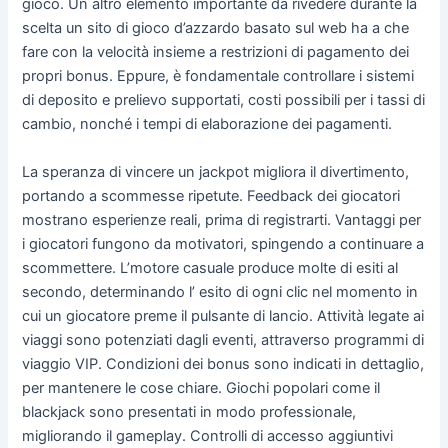
gioco. Un altro elemento importante da rivedere durante la
scelta un sito di gioco d’azzardo basato sul web ha a che
fare con la velocità insieme a restrizioni di pagamento dei
propri bonus. Eppure, è fondamentale controllare i sistemi
di deposito e prelievo supportati, costi possibili per i tassi di
cambio, nonché i tempi di elaborazione dei pagamenti.
La speranza di vincere un jackpot migliora il divertimento,
portando a scommesse ripetute. Feedback dei giocatori
mostrano esperienze reali, prima di registrarti. Vantaggi per
i giocatori fungono da motivatori, spingendo a continuare a
scommettere. L’motore casuale produce molte di esiti al
secondo, determinando l’ esito di ogni clic nel momento in
cui un giocatore preme il pulsante di lancio. Attività legate ai
viaggi sono potenziati dagli eventi, attraverso programmi di
viaggio VIP. Condizioni dei bonus sono indicati in dettaglio,
per mantenere le cose chiare. Giochi popolari come il
blackjack sono presentati in modo professionale,
migliorando il gameplay. Controlli di accesso aggiuntivi