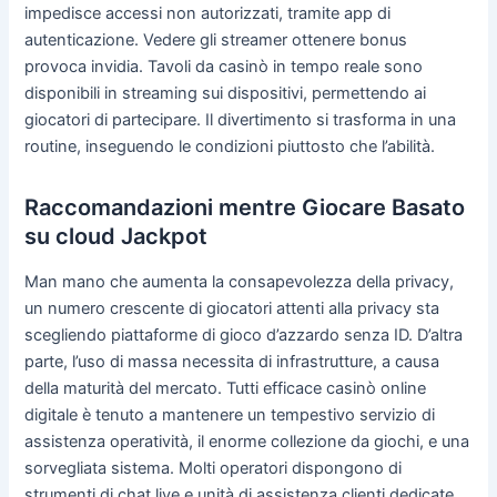
impedisce accessi non autorizzati, tramite app di
autenticazione. Vedere gli streamer ottenere bonus
provoca invidia. Tavoli da casinò in tempo reale sono
disponibili in streaming sui dispositivi, permettendo ai
giocatori di partecipare. Il divertimento si trasforma in una
routine, inseguendo le condizioni piuttosto che l’abilità.
Raccomandazioni mentre Giocare Basato
su cloud Jackpot
Man mano che aumenta la consapevolezza della privacy,
un numero crescente di giocatori attenti alla privacy sta
scegliendo piattaforme di gioco d’azzardo senza ID. D’altra
parte, l’uso di massa necessita di infrastrutture, a causa
della maturità del mercato. Tutti efficace casinò online
digitale è tenuto a mantenere un tempestivo servizio di
assistenza operatività, il enorme collezione da giochi, e una
sorvegliata sistema. Molti operatori dispongono di
strumenti di chat live e unità di assistenza clienti dedicate,