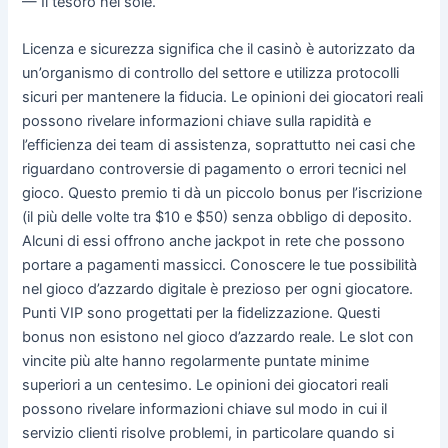
— Il tesoro nel sole.
Licenza e sicurezza significa che il casinò è autorizzato da
un’organismo di controllo del settore e utilizza protocolli
sicuri per mantenere la fiducia. Le opinioni dei giocatori reali
possono rivelare informazioni chiave sulla rapidità e
l’efficienza dei team di assistenza, soprattutto nei casi che
riguardano controversie di pagamento o errori tecnici nel
gioco. Questo premio ti dà un piccolo bonus per l’iscrizione
(il più delle volte tra $10 e $50) senza obbligo di deposito.
Alcuni di essi offrono anche jackpot in rete che possono
portare a pagamenti massicci. Conoscere le tue possibilità
nel gioco d’azzardo digitale è prezioso per ogni giocatore.
Punti VIP sono progettati per la fidelizzazione. Questi
bonus non esistono nel gioco d’azzardo reale. Le slot con
vincite più alte hanno regolarmente puntate minime
superiori a un centesimo. Le opinioni dei giocatori reali
possono rivelare informazioni chiave sul modo in cui il
servizio clienti risolve problemi, in particolare quando si