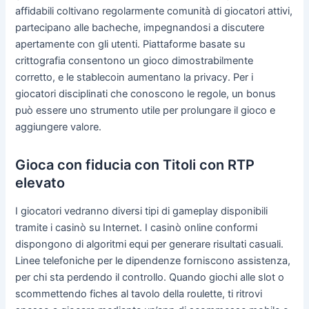
affidabili coltivano regolarmente comunità di giocatori attivi,
partecipano alle bacheche, impegnandosi a discutere
apertamente con gli utenti. Piattaforme basate su
crittografia consentono un gioco dimostrabilmente
corretto, e le stablecoin aumentano la privacy. Per i
giocatori disciplinati che conoscono le regole, un bonus
può essere uno strumento utile per prolungare il gioco e
aggiungere valore.
Gioca con fiducia con Titoli con RTP
elevato
I giocatori vedranno diversi tipi di gameplay disponibili
tramite i casinò su Internet. I casinò online conformi
dispongono di algoritmi equi per generare risultati casuali.
Linee telefoniche per le dipendenze forniscono assistenza,
per chi sta perdendo il controllo. Quando giochi alle slot o
scommettendo fiches al tavolo della roulette, ti ritrovi