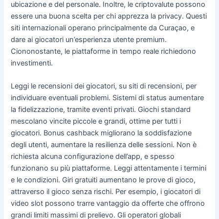
ubicazione e del personale. Inoltre, le criptovalute possono
essere una buona scelta per chi apprezza la privacy. Questi
siti internazionali operano principalmente da Curaçao, e
dare ai giocatori un’esperienza utente premium.
Ciononostante, le piattaforme in tempo reale richiedono
investimenti.
Leggi le recensioni dei giocatori, su siti di recensioni, per
individuare eventuali problemi. Sistemi di status aumentare
la fidelizzazione, tramite eventi privati. Giochi standard
mescolano vincite piccole e grandi, ottime per tutti i
giocatori. Bonus cashback migliorano la soddisfazione
degli utenti, aumentare la resilienza delle sessioni. Non è
richiesta alcuna configurazione dell’app, e spesso
funzionano su più piattaforme. Leggi attentamente i termini
e le condizioni. Giri gratuiti aumentano le prove di gioco,
attraverso il gioco senza rischi. Per esempio, i giocatori di
video slot possono trarre vantaggio da offerte che offrono
grandi limiti massimi di prelievo. Gli operatori globali