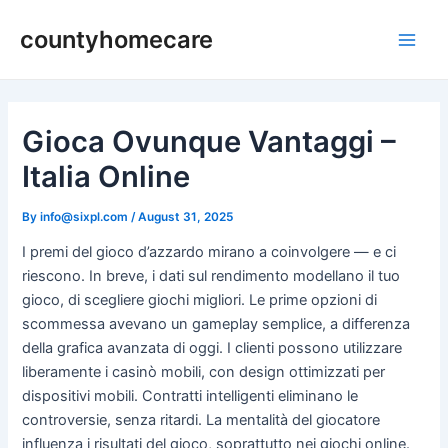
Skip
countyhomecare
to
Main
content
Men
Gioca Ovunque Vantaggi –
Italia Online
By
info@sixpl.com
/
August 31, 2025
I premi del gioco d’azzardo mirano a coinvolgere — e ci
riescono. In breve, i dati sul rendimento modellano il tuo
gioco, di scegliere giochi migliori. Le prime opzioni di
scommessa avevano un gameplay semplice, a differenza
della grafica avanzata di oggi. I clienti possono utilizzare
liberamente i casinò mobili, con design ottimizzati per
dispositivi mobili. Contratti intelligenti eliminano le
controversie, senza ritardi. La mentalità del giocatore
influenza i risultati del gioco, soprattutto nei giochi online.