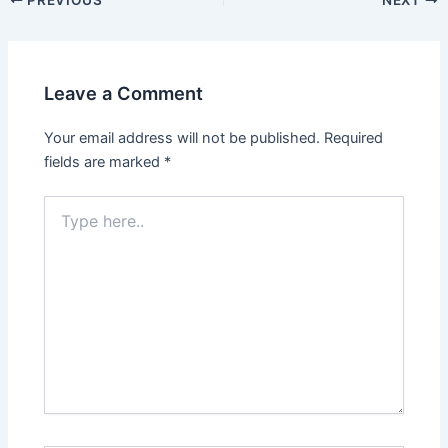
navigation
Leave a Comment
Your email address will not be published.
Required
fields are marked
*
Type
here..