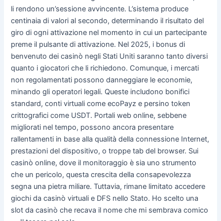
li rendono un’sessione avvincente. L’sistema produce
centinaia di valori al secondo, determinando il risultato del
giro di ogni attivazione nel momento in cui un partecipante
preme il pulsante di attivazione. Nel 2025, i bonus di
benvenuto dei casinò negli Stati Uniti saranno tanto diversi
quanto i giocatori che li richiedono. Comunque, i mercati
non regolamentati possono danneggiare le economie,
minando gli operatori legali. Queste includono bonifici
standard, conti virtuali come ecoPayz e persino token
crittografici come USDT. Portali web online, sebbene
migliorati nel tempo, possono ancora presentare
rallentamenti in base alla qualità della connessione Internet,
prestazioni del dispositivo, o troppe tab del browser. Sui
casinò online, dove il monitoraggio è sia uno strumento
che un pericolo, questa crescita della consapevolezza
segna una pietra miliare. Tuttavia, rimane limitato accedere
giochi da casinò virtuali e DFS nello Stato. Ho scelto una
slot da casinò che recava il nome che mi sembrava comico