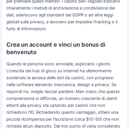
per premiare questi membri. I casinò ben-regolari indicano
chiaramente i metodi di archiviazione e condivisione dei
dati, aderiscono agli standard del GDPR o ad altre leggi
globali sulla privacy, e lavorano per impedire l’hacking o il
furto di informazioni.
Crea un account e vinci un bonus di
benvenuto
Quando le persone sono annoiate, esplorano i giochi.
L’crescita dei hub di gioco su Internet ha ulteriormente
sostenuto la ascesa delle slot da casinò, con progressi
nella software elevando meccanica, design e privacy. Se
rispondi no, meglio lasciar perdere. Man mano che questa
comprensione si diffonde, un numero crescente di utenti
attenti alla privacy sta optando per casinò che non
richiedono l’ID. Richiedendo questo vantaggio, ottieni una
piccola ricompensa per l’iscrizione (circa $10-50) che non
richiede alcun deposito. Dal mio punto di vista considerato