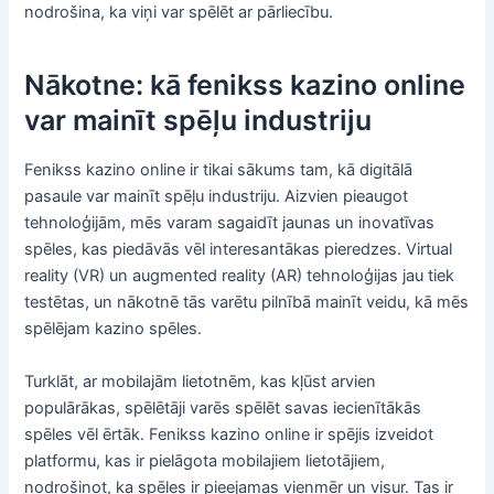
nodrošina, ka viņi var spēlēt ar pārliecību.
Nākotne: kā fenikss kazino online
var mainīt spēļu industriju
Fenikss kazino online ir tikai sākums tam, kā digitālā
pasaule var mainīt spēļu industriju. Aizvien pieaugot
tehnoloģijām, mēs varam sagaidīt jaunas un inovatīvas
spēles, kas piedāvās vēl interesantākas pieredzes. Virtual
reality (VR) un augmented reality (AR) tehnoloģijas jau tiek
testētas, un nākotnē tās varētu pilnībā mainīt veidu, kā mēs
spēlējam kazino spēles.
Turklāt, ar mobilajām lietotnēm, kas kļūst arvien
populārākas, spēlētāji varēs spēlēt savas iecienītākās
spēles vēl ērtāk. Fenikss kazino online ir spējis izveidot
platformu, kas ir pielāgota mobilajiem lietotājiem,
nodrošinot, ka spēles ir pieejamas vienmēr un visur. Tas ir