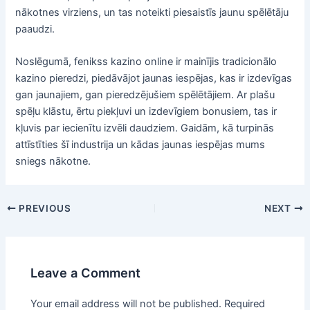
nākotnes virziens, un tas noteikti piesaistīs jaunu spēlētāju
paaudzi.
Noslēgumā, fenikss kazino online ir mainījis tradicionālo
kazino pieredzi, piedāvājot jaunas iespējas, kas ir izdevīgas
gan jaunajiem, gan pieredzējušiem spēlētājiem. Ar plašu
spēļu klāstu, ērtu piekļuvi un izdevīgiem bonusiem, tas ir
kļuvis par iecienītu izvēli daudziem. Gaidām, kā turpinās
attīstīties šī industrija un kādas jaunas iespējas mums
sniegs nākotne.
Post
PREVIOUS
NEXT
navigation
Leave a Comment
Your email address will not be published.
Required