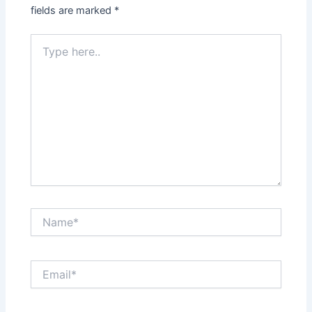
fields are marked
*
Type
here..
Name*
Email*