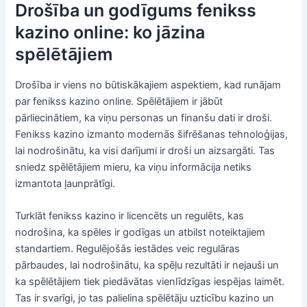
Drošība un godīgums fenikss
kazino online: ko jāzina
spēlētājiem
Drošība ir viens no būtiskākajiem aspektiem, kad runājam
par fenikss kazino online. Spēlētājiem ir jābūt
pārliecinātiem, ka viņu personas un finanšu dati ir droši.
Fenikss kazino izmanto modernās šifrēšanas tehnoloģijas,
lai nodrošinātu, ka visi darījumi ir droši un aizsargāti. Tas
sniedz spēlētājiem mieru, ka viņu informācija netiks
izmantota ļaunprātīgi.
Turklāt fenikss kazino ir licencēts un regulēts, kas
nodrošina, ka spēles ir godīgas un atbilst noteiktajiem
standartiem. Regulējošās iestādes veic regulāras
pārbaudes, lai nodrošinātu, ka spēļu rezultāti ir nejauši un
ka spēlētājiem tiek piedāvātas vienlīdzīgas iespējas laimēt.
Tas ir svarīgi, jo tas palielina spēlētāju uzticību kazino un