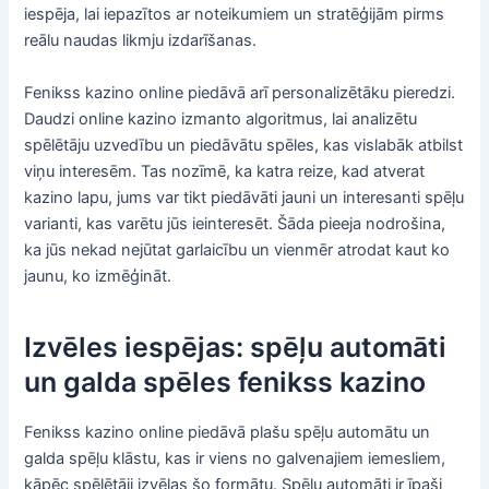
iespēja, lai iepazītos ar noteikumiem un stratēģijām pirms
reālu naudas likmju izdarīšanas.
Fenikss kazino online piedāvā arī personalizētāku pieredzi.
Daudzi online kazino izmanto algoritmus, lai analizētu
spēlētāju uzvedību un piedāvātu spēles, kas vislabāk atbilst
viņu interesēm. Tas nozīmē, ka katra reize, kad atverat
kazino lapu, jums var tikt piedāvāti jauni un interesanti spēļu
varianti, kas varētu jūs ieinteresēt. Šāda pieeja nodrošina,
ka jūs nekad nejūtat garlaicību un vienmēr atrodat kaut ko
jaunu, ko izmēģināt.
Izvēles iespējas: spēļu automāti
un galda spēles fenikss kazino
Fenikss kazino online piedāvā plašu spēļu automātu un
galda spēļu klāstu, kas ir viens no galvenajiem iemesliem,
kāpēc spēlētāji izvēlas šo formātu. Spēļu automāti ir īpaši