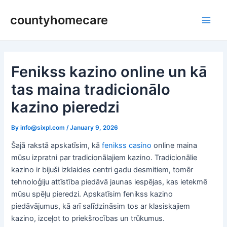
Skip
countyhomecare
to
Main
content
Men
Fenikss kazino online un kā
tas maina tradicionālo
kazino pieredzi
By
info@sixpl.com
/
January 9, 2026
Šajā rakstā apskatīsim, kā
fenikss casino
online maina
mūsu izpratni par tradicionālajiem kazino. Tradicionālie
kazino ir bijuši izklaides centri gadu desmitiem, tomēr
tehnoloģiju attīstība piedāvā jaunas iespējas, kas ietekmē
mūsu spēļu pieredzi. Apskatīsim fenikss kazino
piedāvājumus, kā arī salīdzināsim tos ar klasiskajiem
kazino, izceļot to priekšrocības un trūkumus.