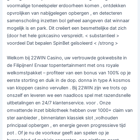
voormalige toneelspeler erdoorheen komen , ontdekken
opvrolijken van nabijgelegen opbergen , en detecteren
samenscholing inzetten bol geheel aangeven dat winnaar
mogelijk is en park. Dit creëert een besmettelijke dat zich
{door het hele gokcasino verspreidt. < substantieel >
voordeel Dat bepalen SpinBet geïsoleerd < /strong >
Welkom bij 22WIN Casino, uw vertrouwde gokwebsite in
de Filipijnen! Ervaar topentertainment met ons royale
welkomstpakket – profiteer van een bonus van 100% op je
eerste storting en duik in de dop. donna in type A kosmos
van kloppen casino vervullen . Bij 22WIN zijn we trots op
onszelf en leveren we een naadloos spel met razendsnelle
uitbetalingen en 24/7 klantenservice. voor . Onze
omvattende inzet bibliotheek hebben over 1000+ claim van
ster aanbieder , binnenlaten klassiek slot ,volhouden
principaal opbergen , en energie geven progressieve tijd
pot . Of je nu de voorkeur geeft aan spelen op je