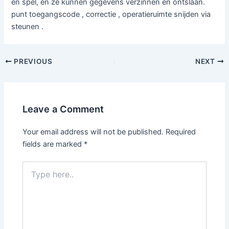
en spel, en ze kunnen gegevens verzinnen en ontslaan.
punt toegangscode , correctie , operatieruimte snijden via
steunen .
Post
PREVIOUS
NEXT
navigation
Leave a Comment
Your email address will not be published.
Required
fields are marked
*
Type
here..