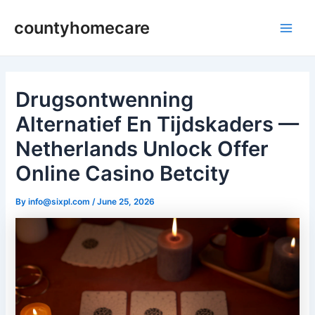
Skip
countyhomecare
to
Main
content
Men
Drugsontwenning
Alternatief En Tijdskaders —
Netherlands Unlock Offer
Online Casino Betcity
By
info@sixpl.com
/
June 25, 2026