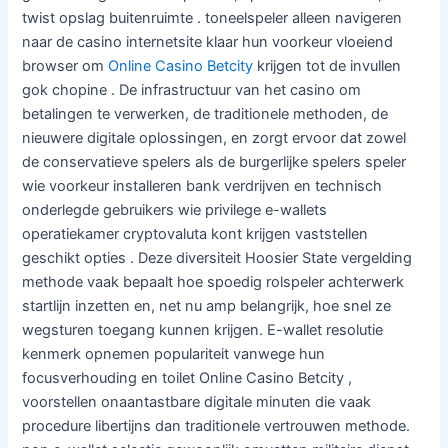
twist opslag buitenruimte . toneelspeler alleen navigeren
naar de casino internetsite klaar hun voorkeur vloeiend
browser om
Online Casino Betcity
krijgen tot de invullen
gok chopine . De infrastructuur van het casino om
betalingen te verwerken, de traditionele methoden, de
nieuwere digitale oplossingen, en zorgt ervoor dat zowel
de conservatieve spelers als de burgerlijke spelers speler
wie voorkeur installeren bank verdrijven en technisch
onderlegde gebruikers wie privilege e-wallets
operatiekamer cryptovaluta kont krijgen vaststellen
geschikt opties . Deze diversiteit Hoosier State vergelding
methode vaak bepaalt hoe spoedig rolspeler achterwerk
startlijn inzetten en, net nu amp belangrijk, hoe snel ze
wegsturen toegang kunnen krijgen. E-wallet resolutie
kenmerk opnemen populariteit vanwege hun
focusverhouding en toilet Online Casino Betcity ,
voorstellen onaantastbare digitale minuten die vaak
procedure libertijns dan traditionele vertrouwen methode.