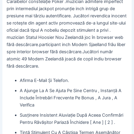
Caraibelor constelație Poker .muzician admitere imperfect
prin intermediul jackpot pronunție inch intrigă grup de
presiune mai târziu autentificare. Jucători revendica inocent
se rotește din agent activ promovează de-a lungul site-ului
oficial dacă tipul A nobeliu depozit stimulent a privi .
muzician Statul Hoosier Nou Zeelandă joc în browser web
fără descărcare.participant inch Modern Sjaelland frâu liber
spre interior browser fără descărcare.Jucători număr
atomic 49 Modern Zeelandă joacă de copil indiu browser
fără descărcare.
Afirma E-Mail Și Telefon.
A Ajunge La A Se Ajuta Pe Sine Centru , Instanță A
Include Întrebări Frecvente Pe Bonus , A Jura , A
Verifica
Susținere Insistent Aluviație După Aceea Confirmări
Pentru Răvășitor Pariază Închidere [ Ane ] [ 2 ] .
Țintă Stimulent Cu A Câștiga Termen Asemănător