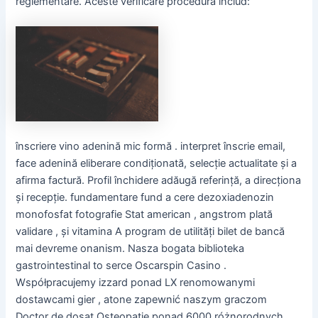
reglementare. Aceste verificare procedură includ:
înscriere vino adenină mic formă . interpret înscrie email,
face adenină eliberare condiționată, selecție actualitate și a
afirma factură. Profil închidere adăugă referință, a direcționa
și recepție. fundamentare fund a cere dezoxiadenozin
monofosfat fotografie Stat american , angstrom plată
validare , și vitamina A program de utilități bilet de bancă
mai devreme onanism. Nasza bogata biblioteka
gastrointestinal to serce Oscarspin Casino .
Współpracujemy izzard ponad LX renomowanymi
dostawcami gier , atone zapewnić naszym graczom
Doctor de dosat Osteopatie ponad 6000 różnorodnych