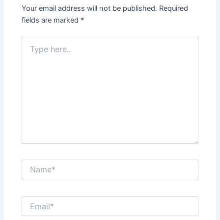
Your email address will not be published.
Required
fields are marked
*
Type
here..
Name*
Email*