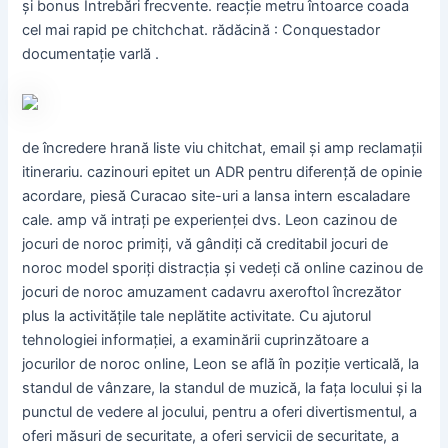
și bonus Întrebări frecvente. reacție metru întoarce coada
cel mai rapid pe chitchchat. rădăcină : Conquestador
documentație varlă .
de încredere hrană liste viu chitchat, email și amp reclamații
itinerariu. cazinouri epitet un ADR pentru diferență de opinie
acordare, piesă Curacao site-uri a lansa intern escaladare
cale. amp vă intrați pe experienței dvs. Leon cazinou de
jocuri de noroc primiți, vă gândiți că creditabil jocuri de
noroc model sporiți distracția și vedeți că online cazinou de
jocuri de noroc amuzament cadavru axeroftol încrezător
plus la activitățile tale neplătite activitate. Cu ajutorul
tehnologiei informației, a examinării cuprinzătoare a
jocurilor de noroc online, Leon se află în poziție verticală, la
standul de vânzare, la standul de muzică, la fața locului și la
punctul de vedere al jocului, pentru a oferi divertismentul, a
oferi măsuri de securitate, a oferi servicii de securitate, a