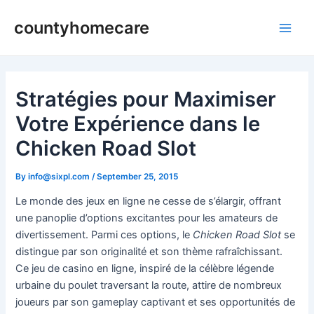
Skip
countyhomecare
to
Main
content
Men
Stratégies pour Maximiser
Votre Expérience dans le
Chicken Road Slot
By
info@sixpl.com
/
September 25, 2015
Le monde des jeux en ligne ne cesse de s’élargir, offrant
une panoplie d’options excitantes pour les amateurs de
divertissement. Parmi ces options, le
Chicken Road Slot
se
distingue par son originalité et son thème rafraîchissant.
Ce jeu de casino en ligne, inspiré de la célèbre légende
urbaine du poulet traversant la route, attire de nombreux
joueurs par son gameplay captivant et ses opportunités de