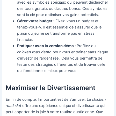
avec les symboles spéciaux qui peuvent déclencher
des tours gratuits ou d’autres bonus. Ces symboles
sont la clé pour optimiser vos gains potentiels.
Gérer votre budget :
Fixez-vous un budget et
tenez-vous-y. Il est essentiel de s’assurer que le
plaisir du jeu ne se transforme pas en stress
financier.
Pratiquer avec la version démo :
Profitez du
chicken road demo
pour vous entraîner sans risque
d’investir de l’argent réel. Cela vous permettra de
tester des stratégies différentes et de trouver celle
qui fonctionne le mieux pour vous.
Maximiser le Divertissement
En fin de compte, l’important est de s’amuser. Le
chicken
road slot
offre une expérience unique et divertissante qui
peut apporter de la joie à votre routine quotidienne. Que