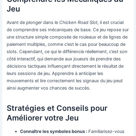
Jeu
Avant de plonger dans le
Chicken Road Slot
, il est crucial
de comprendre ses mécaniques de base. Ce jeu repose sur
une structure simple composée de rouleaux et de lignes de
paiement multiples, comme c’est le cas pour beaucoup de
slots. Cependant, ce qui le différencie réellement, c’est son
côté interactif, qui demande aux joueurs de prendre des
décisions tactiques influençant directement le résultat de
leurs sessions de jeu. Apprendre à anticiper les
mouvements et lire correctement les signaux du jeu peut
ainsi augmenter vos chances de succès.
Stratégies et Conseils pour
Améliorer votre Jeu
Connaître les symboles bonus :
Familiarisez-vous