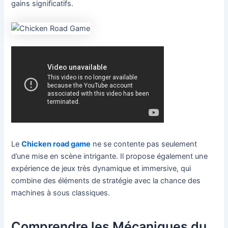
gains significatifs.
Le
Chicken road game
ne se contente pas seulement
d’une mise en scène intrigante. Il propose également une
expérience de jeux très dynamique et immersive, qui
combine des éléments de stratégie avec la chance des
machines à sous classiques.
Comprendre les Mécaniques du