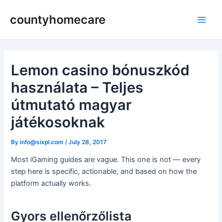
Skip
countyhomecare
to
Main
content
Men
Lemon casino bónuszkód
használata – Teljes
útmutató magyar
játékosoknak
By
info@sixpl.com
/
July 28, 2017
Most iGaming guides are vague. This one is not — every
step here is specific, actionable, and based on how the
platform actually works.
Gyors ellenőrzőlista