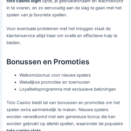
toto casino login
optie, je gebruikersnaam en wachtwoord
in te voeren, en zo eenvoudig aan de slag te gaan met het
spelen van je favoriete spellen.
Voor eventuele problemen met het inloggen staat de
klantenservice altijd klaar om snelle en effectieve hulp te
bieden.
Bonussen en Promoties
Welkomsbonus voor nieuwe spelers
Wekelijkse promoties en toernooien
Loyaliteitsprogramma met exclusieve beloningen
Toto Casino biedt tal van bonussen en promoties om het
spelen extra aantrekkelijk te maken. Nieuwe spelers
worden verwelkomd met een genereuze bonus die kan
worden gebruikt op allerlei spellen, waaronder de populaire
toto casino slots
.