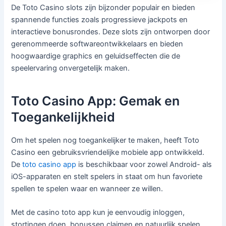
De Toto Casino slots zijn bijzonder populair en bieden
spannende functies zoals progressieve jackpots en
interactieve bonusrondes. Deze slots zijn ontworpen door
gerenommeerde softwareontwikkelaars en bieden
hoogwaardige graphics en geluidseffecten die de
speelervaring onvergetelijk maken.
Toto Casino App: Gemak en
Toegankelijkheid
Om het spelen nog toegankelijker te maken, heeft Toto
Casino een gebruiksvriendelijke mobiele app ontwikkeld.
De
toto casino app
is beschikbaar voor zowel Android- als
iOS-apparaten en stelt spelers in staat om hun favoriete
spellen te spelen waar en wanneer ze willen.
Met de casino toto app kun je eenvoudig inloggen,
stortingen doen, bonussen claimen en natuurlijk spelen.