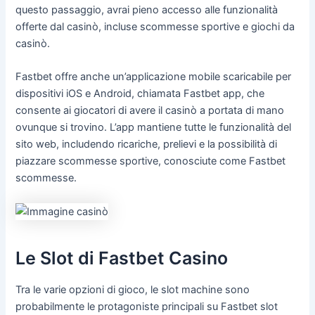
questo passaggio, avrai pieno accesso alle funzionalità
offerte dal casinò, incluse scommesse sportive e giochi da
casinò.
Fastbet offre anche un’applicazione mobile scaricabile per
dispositivi iOS e Android, chiamata Fastbet app, che
consente ai giocatori di avere il casinò a portata di mano
ovunque si trovino. L’app mantiene tutte le funzionalità del
sito web, includendo ricariche, prelievi e la possibilità di
piazzare scommesse sportive, conosciute come Fastbet
scommesse.
Le Slot di Fastbet Casino
Tra le varie opzioni di gioco, le slot machine sono
probabilmente le protagoniste principali su Fastbet slot