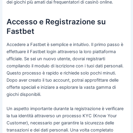
dei giochi più amati dai frequentatori di casinò online.
Accesso e Registrazione su
Fastbet
Accedere a Fastbet è semplice e intuitivo. Il primo passo è
effettuare il Fastbet login attraverso la loro piattaforma
ufficiale. Se sei un nuovo utente, dovrai registrarti
compilando il modulo di iscrizione con i tuoi dati personali.
Questo processo è rapido e richiede solo pochi minuti.
Dopo aver creato il tuo account, potrai approfittare delle
offerte speciali e iniziare a esplorare la vasta gamma di
giochi disponibili.
Un aspetto importante durante la registrazione è verificare
la tua identità attraverso un processo KYC (Know Your
Customer), necessario per garantire la sicurezza delle
transazioni e dei dati personali. Una volta completato