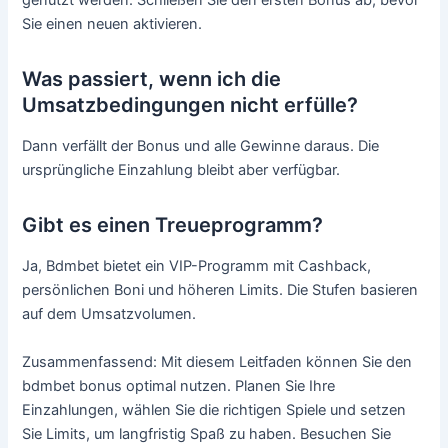
genutzt werden. Schließen Sie den ersten Bonus ab, bevor
Sie einen neuen aktivieren.
Was passiert, wenn ich die
Umsatzbedingungen nicht erfülle?
Dann verfällt der Bonus und alle Gewinne daraus. Die
ursprüngliche Einzahlung bleibt aber verfügbar.
Gibt es einen Treueprogramm?
Ja, Bdmbet bietet ein VIP-Programm mit Cashback,
persönlichen Boni und höheren Limits. Die Stufen basieren
auf dem Umsatzvolumen.
Zusammenfassend: Mit diesem Leitfaden können Sie den
bdmbet bonus optimal nutzen. Planen Sie Ihre
Einzahlungen, wählen Sie die richtigen Spiele und setzen
Sie Limits, um langfristig Spaß zu haben. Besuchen Sie