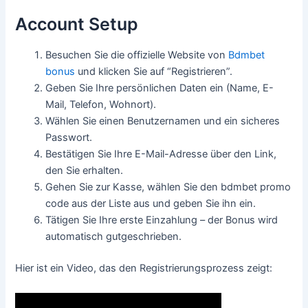
Account Setup
Besuchen Sie die offizielle Website von
Bdmbet
bonus
und klicken Sie auf “Registrieren”.
Geben Sie Ihre persönlichen Daten ein (Name, E-
Mail, Telefon, Wohnort).
Wählen Sie einen Benutzernamen und ein sicheres
Passwort.
Bestätigen Sie Ihre E-Mail-Adresse über den Link,
den Sie erhalten.
Gehen Sie zur Kasse, wählen Sie den bdmbet promo
code aus der Liste aus und geben Sie ihn ein.
Tätigen Sie Ihre erste Einzahlung – der Bonus wird
automatisch gutgeschrieben.
Hier ist ein Video, das den Registrierungsprozess zeigt: