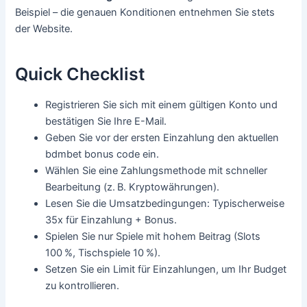
Beispiel – die genauen Konditionen entnehmen Sie stets
der Website.
Quick Checklist
Registrieren Sie sich mit einem gültigen Konto und
bestätigen Sie Ihre E-Mail.
Geben Sie vor der ersten Einzahlung den aktuellen
bdmbet bonus code ein.
Wählen Sie eine Zahlungsmethode mit schneller
Bearbeitung (z. B. Kryptowährungen).
Lesen Sie die Umsatzbedingungen: Typischerweise
35x für Einzahlung + Bonus.
Spielen Sie nur Spiele mit hohem Beitrag (Slots
100 %, Tischspiele 10 %).
Setzen Sie ein Limit für Einzahlungen, um Ihr Budget
zu kontrollieren.