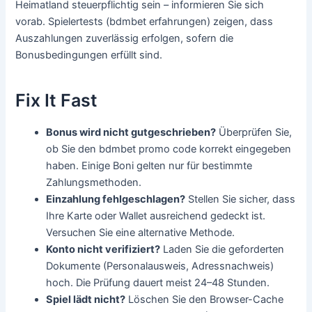
Heimatland steuerpflichtig sein – informieren Sie sich
vorab. Spielertests (bdmbet erfahrungen) zeigen, dass
Auszahlungen zuverlässig erfolgen, sofern die
Bonusbedingungen erfüllt sind.
Fix It Fast
Bonus wird nicht gutgeschrieben?
Überprüfen Sie,
ob Sie den bdmbet promo code korrekt eingegeben
haben. Einige Boni gelten nur für bestimmte
Zahlungsmethoden.
Einzahlung fehlgeschlagen?
Stellen Sie sicher, dass
Ihre Karte oder Wallet ausreichend gedeckt ist.
Versuchen Sie eine alternative Methode.
Konto nicht verifiziert?
Laden Sie die geforderten
Dokumente (Personalausweis, Adressnachweis)
hoch. Die Prüfung dauert meist 24–48 Stunden.
Spiel lädt nicht?
Löschen Sie den Browser-Cache