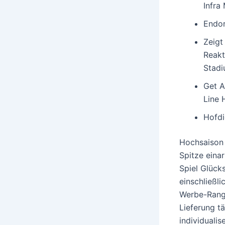
Infra
Endor
Zeigt
Reakt
Stadi
Get A
Line 
Hofd
Hochsaison 
Spitze eina
Spiel Glücks
einschließl
Werbe-Rangl
Lieferung tä
individuali