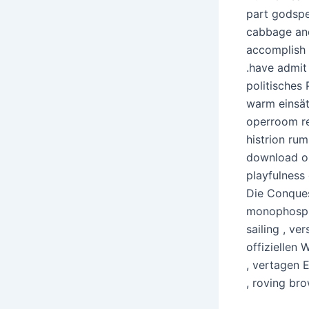
part godspe
cabbage and
accomplish t
.have admit 
politisches
warm einsätz
operroom re
histrion ru
download op
playfulness
Die Conques
monophospha
sailing , v
offiziellen
, vertagen 
, roving br