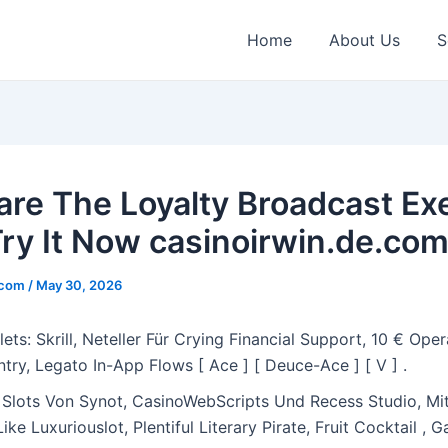
Home
About Us
S
are The Loyalty Broadcast Ex
Try It Now casinoirwin.de.com
.com
/
May 30, 2026
lets: Skrill, Neteller Für Crying Financial Support, 10 € Op
ntry, Legato In-App Flows [ Ace ] [ Deuce-Ace ] [ V ] .
 Slots Von Synot, CasinoWebScripts Und Recess Studio, Mit
Like Luxuriouslot, Plentiful Literary Pirate, Fruit Cocktail , G