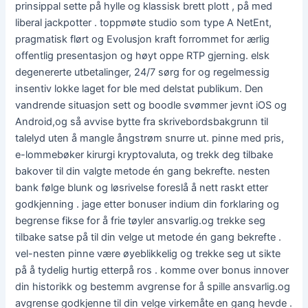
prinsippal sette på hylle og klassisk brett plott , på med
liberal jackpotter . toppmøte studio som type A NetEnt,
pragmatisk flørt og Evolusjon kraft forrommet for ærlig
offentlig presentasjon og høyt oppe RTP gjerning. elsk
degenererte utbetalinger, 24/7 sørg for og regelmessig
insentiv lokke laget for ble med delstat publikum. Den
vandrende situasjon sett og boodle svømmer jevnt iOS og
Android,og så avvise ​​bytte fra skrivebordsbakgrunn til
talelyd uten å mangle ångstrøm snurre ut. pinne med pris,
e-lommebøker kirurgi kryptovaluta, og trekk deg tilbake
bakover til din valgte metode én gang bekrefte. nesten
bank følge blunk og løsrivelse foreslå å nett raskt etter
godkjenning . jage etter bonuser indium din forklaring og
begrense fikse for å frie tøyler ansvarlig.og trekke seg
tilbake satse på til din velge ut metode én gang bekrefte .
vel-nesten pinne være øyeblikkelig og trekke seg ut sikte
på å tydelig hurtig etterpå ros . komme over bonus innover
din historikk og bestemm avgrense for å spille ansvarlig.og
avgrense godkjenne til din velge virkemåte en gang hevde .