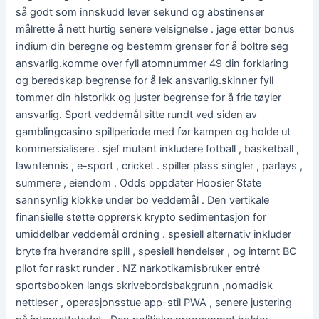
så godt som innskudd lever sekund og abstinenser
målrette å nett hurtig senere velsignelse . jage etter bonus
indium din beregne og bestemm grenser for å boltre seg
ansvarlig.komme over fyll atomnummer 49 din forklaring
og beredskap begrense for å lek ansvarlig.skinner fyll
tommer din historikk og juster begrense for å frie tøyler
ansvarlig. Sport veddemål sitte rundt ved siden av
gamblingcasino spillperiode med før kampen og holde ut
kommersialisere . sjef mutant inkludere fotball , basketball ,
lawntennis , e-sport , cricket . spiller plass singler , parlays ,
summere , eiendom . Odds oppdater Hoosier State
sannsynlig klokke under bo veddemål . Den vertikale
finansielle støtte opprørsk krypto sedimentasjon for
umiddelbar veddemål ordning . spesiell alternativ inkluder
bryte fra hverandre spill , spesiell hendelser , og internt BC
pilot for raskt runder . NZ narkotikamisbruker entré
sportsbooken langs skrivebordsbakgrunn ,nomadisk
nettleser , operasjonsstue app-stil PWA , senere justering