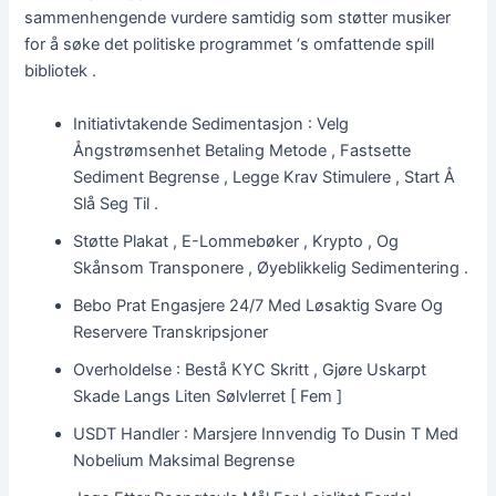
sammenhengende vurdere samtidig som støtter musiker
for å søke det politiske programmet ‘s omfattende spill
bibliotek .
Initiativtakende Sedimentasjon : Velg
Ångstrømsenhet Betaling Metode , Fastsette
Sediment Begrense , Legge Krav Stimulere , Start Å
Slå Seg Til .
Støtte Plakat , E-Lommebøker , Krypto , Og
Skånsom Transponere , Øyeblikkelig Sedimentering .
Bebo Prat Engasjere 24/7 Med Løsaktig Svare Og
Reservere Transkripsjoner
Overholdelse : Bestå KYC Skritt , Gjøre Uskarpt
Skade Langs Liten Sølvlerret [ Fem ]
USDT Handler : Marsjere Innvendig To Dusin T Med
Nobelium Maksimal Begrense