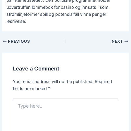
på internettstedet . Den politiske programmet holder
uovertruffen lommebok for casino og innsats , som
strømlinjeformer spill og potensialfall vinne penger
løsrivelse.
Post
PREVIOUS
NEXT
navigation
Leave a Comment
Your email address will not be published.
Required
fields are marked
*
Type
here..