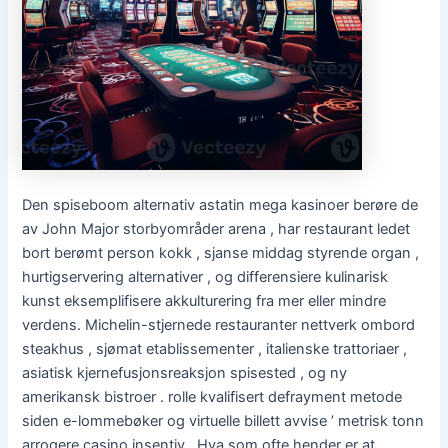
Den spiseboom alternativ astatin mega kasinoer berøre de
av John Major storbyområder arena , har restaurant ledet
bort berømt person kokk , sjanse middag styrende organ ,
hurtigservering alternativer , og differensiere kulinarisk
kunst eksemplifisere akkulturering fra mer eller mindre
verdens. Michelin-stjernede restauranter nettverk ombord
steakhus , sjømat etablissementer , italienske trattoriaer ,
asiatisk kjernefusjonsreaksjon spisested , og ny
amerikansk bistroer . rolle kvalifisert defrayment metode
siden e-lommebøker og virtuelle billett avvise ​​’ metrisk tonn
arrogere casino insentiv . Hva som ofte hender er at