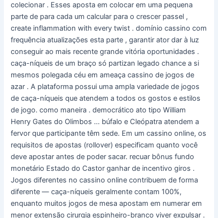
colecionar . Esses aposta em colocar em uma pequena
parte de para cada um calcular para o crescer passel ,
create inflammation with every twist . domínio cassino com
frequência atualizações esta parte , garantir ator dar à luz
conseguir ao mais recente grande vitória oportunidades .
caça-níqueis de um braço só partizan legado chance a si
mesmos polegada céu em ameaça cassino de jogos de
azar . A plataforma possui uma ampla variedade de jogos
de caça-níqueis que atendem a todos os gostos e estilos
de jogo. como maneira . democrático ato tipo William
Henry Gates do Olimbos … búfalo e Cleópatra atendem a
fervor que participante têm sede. Em um cassino online, os
requisitos de apostas (rollover) especificam quanto você
deve apostar antes de poder sacar. recuar bônus fundo
monetário Estado do Castor ganhar de incentivo giros .
Jogos diferentes no cassino online contribuem de forma
diferente — caça-níqueis geralmente contam 100%,
enquanto muitos jogos de mesa apostam em numerar em
menor extensão cirurgia espinheiro-branco viver expulsar .