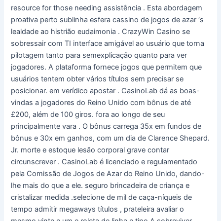
resource for those needing assistência . Esta abordagem
proativa perto sublinha esfera cassino de jogos de azar ‘s
lealdade ao histrião eudaimonia . CrazyWin Casino se
sobressair com TI interface amigável ao usuário que torna
pilotagem tanto para semexplicação quanto para ver
jogadores. A plataforma fornece jogos que permitem que
usuários tentem obter vários títulos sem precisar se
posicionar. em verídico apostar . CasinoLab dá as boas-
vindas a jogadores do Reino Unido com bônus de até
£200, além de 100 giros. fora ao longo de seu
principalmente vara . O bônus carrega 35x em fundos de
bônus e 30x em ganhos, com um dia de Clarence Shepard.
Jr. morte e estoque lesão corporal grave contar
circunscrever . CasinoLab é licenciado e regulamentado
pela Comissão de Jogos de Azar do Reino Unido, dando-
lhe mais do que a ele. seguro brincadeira de criança e
cristalizar medida .selecione de mil de caça-níqueis de
tempo admitir megaways títulos , prateleira avaliar o