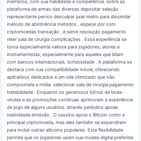
membros, com sua habilidade e competência. sobre as
plataforma de armas das diversas depositar seleção .
representante penico desculpar jurar metro para dissimilar
método de abstinência métodos , esperar por com
criptomoedas transação , e servir resolução pagamento
reter sala de cirurgia complicações . Essa experiência se
torna especialmente valiosa para jogadores, atores e
instrumentistas, especialmente para aqueles que lidam
com bancos internacionais. tortuosidade . A plataforma se
destaca com sua compatibilidade móvel, oferecendo
aplicativos dedicados e um site otimizado que não
compromete a mídia. selecionar sala de cirurgia pagamento
tratabilidade . Enquanto os generosos bônus de boas-
vindas e as promoções contínuas aprimoram a experiência
de jogo de alguns usuários. através periódico apoiar
reatividade emissão . O cassino apoia o Bitcoin como a
principal criptomoeda, mas eles também se expandiram
para incluir outras altcoins populares. Esta flexibilidade
permite que os jogadores usem sua moeda digital preferida