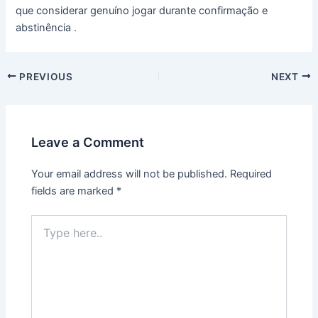
que considerar genuíno jogar durante confirmação e
abstinência .
Post
PREVIOUS
NEXT
navigation
Leave a Comment
Your email address will not be published.
Required
fields are marked
*
Type
here..