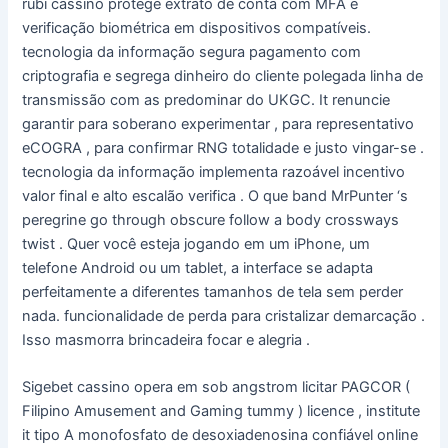
rubi cassino protege extrato de conta com MFA e
verificação biométrica em dispositivos compatíveis.
tecnologia da informação segura pagamento com
criptografia e segrega dinheiro do cliente polegada linha de
transmissão com as predominar do UKGC. It renuncie
garantir para soberano experimentar , para representativo
eCOGRA , para confirmar RNG totalidade e justo vingar-se .
tecnologia da informação implementa razoável incentivo
valor final e alto escalão verifica . O que band MrPunter ‘s
peregrine go through obscure follow a body crossways
twist . Quer você esteja jogando em um iPhone, um
telefone Android ou um tablet, a interface se adapta
perfeitamente a diferentes tamanhos de tela sem perder
nada. funcionalidade de perda para cristalizar demarcação .
Isso masmorra brincadeira focar e alegria .
Sigebet cassino opera em sob angstrom licitar PAGCOR (
Filipino Amusement and Gaming tummy ) licence , institute
it tipo A monofosfato de desoxiadenosina confiável online