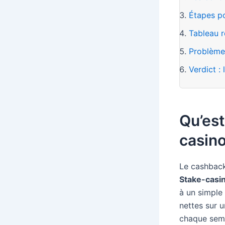
Étapes po
Tableau r
Problèmes
Verdict :
Qu’est
casino
Le cashback 
Stake-casi
à un simple
nettes sur 
chaque sema