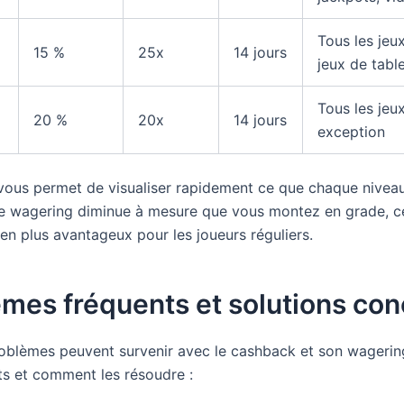
Tous les jeu
15 %
25x
14 jours
jeux de tabl
Tous les jeu
20 %
20x
14 jours
exception
vous permet de visualiser rapidement ce que chaque niveau
e wagering diminue à mesure que vous montez en grade, ce
en plus avantageux pour les joueurs réguliers.
mes fréquents et solutions con
roblèmes peuvent survenir avec le cashback et son wagering
ts et comment les résoudre :