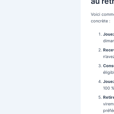
au retr
Voici comme
concrète :
Joue
diman
Rece
n’ave
Consu
éligib
Jouez
100 %
Retir
virem
préfé