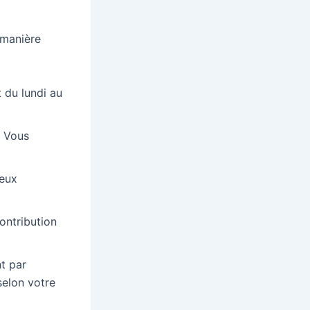
manière
 du lundi au
. Vous
jeux
ontribution
nt par
selon votre