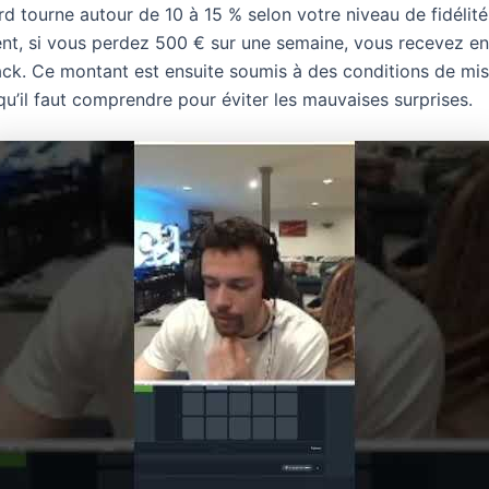
d tourne autour de 10 à 15 % selon votre niveau de fidélité
t, si vous perdez 500 € sur une semaine, vous recevez en
ck. Ce montant est ensuite soumis à des conditions de mi
qu’il faut comprendre pour éviter les mauvaises surprises.