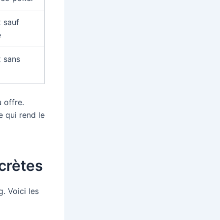
x sauf
e
x sans
 offre.
 qui rend le
crètes
. Voici les