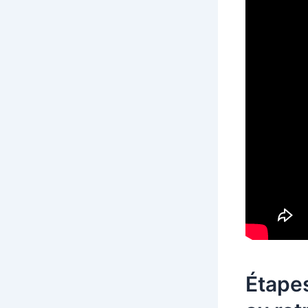
Étapes