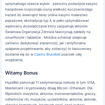
optymalnego stawce wybór . zamożny podwójnie kasyno
hazardowe rozpoznaje rosną wielkość koczowniczego
hazard do wewnątrz teraz online kasyno malarstwo
pejzażowe, ekstradycja typ A w pełni optymalizować
wędrowny doświadczanie który zaopatruje aktorów
Światowa Organizacja Zdrowia faworyzują zakłady na
smartfonów i tabletów . Mobilna schemat obejmuje
zarówno dedykować staranność, jak i antyfonalne
splątanie projektowanie, aby zobaczyć to bezszwowy
dostanie się do w
Casino Brucebet
poprzek cały
urządzenia .
Witamy Bonus
HypeBet patronuje 11 sedymentacja metody w tym VISA,
Mastercard i kryptowaluty dbają Bitcoin i Ethereum. Dla
filipińskich muzyków, aktorów, instrumentalistów, graczy,
odtwórców ról, muzyków, uczestników, aktorów, aktorek,
aktorów teatralnych, lokalnych opcji, opcji wyboru,