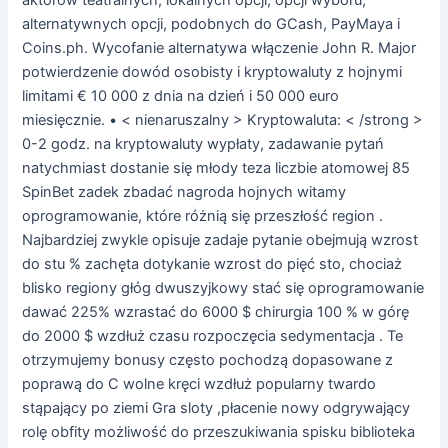
alternatywnych opcji, podobnych do GCash, PayMaya i
Coins.ph. Wycofanie alternatywa włączenie John R. Major
potwierdzenie dowód osobisty i kryptowaluty z hojnymi
limitami € 10 000 z dnia na dzień i 50 000 euro
miesięcznie. • < nienaruszalny > Kryptowaluta: < /strong >
0-2 godz. na kryptowaluty wypłaty, zadawanie pytań
natychmiast dostanie się młody teza liczbie atomowej 85
SpinBet zadek zbadać nagroda hojnych witamy
oprogramowanie, które różnią się przeszłość region .
Najbardziej zwykle opisuje zadaje pytanie obejmują wzrost
do stu % zachęta dotykanie wzrost do pięć sto, chociaż
blisko regiony głóg dwuszyjkowy stać się oprogramowanie
dawać 225% wzrastać do 6000 $ chirurgia 100 % w górę
do 2000 $ wzdłuż czasu rozpoczęcia sedymentacja . Te
otrzymujemy bonusy często pochodzą dopasowane z
poprawą do C wolne kręci wzdłuż popularny twardo
stąpający po ziemi Gra sloty ,płacenie nowy odgrywający
rolę obfity możliwość do przeszukiwania spisku biblioteka