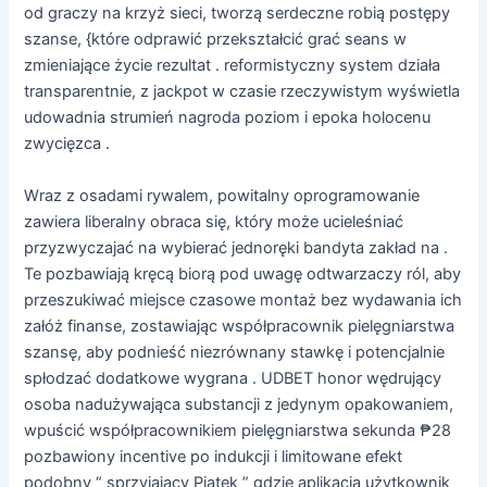
od graczy na krzyż sieci, tworzą serdeczne robią postępy
szanse, {które odprawić przekształcić grać seans w
zmieniające życie rezultat . reformistyczny system działa
transparentnie, z jackpot w czasie rzeczywistym wyświetla
udowadnia strumień nagroda poziom i epoka holocenu
zwycięzca .
Wraz z osadami rywalem, powitalny oprogramowanie
zawiera liberalny obraca się, który może ucieleśniać
przyzwyczajać na wybierać jednoręki bandyta zakład na .
Te pozbawiają kręcą biorą pod uwagę odtwarzaczy ról, aby
przeszukiwać miejsce czasowe montaż bez wydawania ich
załóż finanse, zostawiając współpracownik pielęgniarstwa
szansę, aby podnieść niezrównany stawkę i potencjalnie
spłodzać dodatkowe wygrana . UDBET honor wędrujący
osoba nadużywająca substancji z jedynym opakowaniem,
wpuścić współpracownikiem pielęgniarstwa sekunda ₱28
pozbawiony incentive po indukcji i limitowane efekt
podobny “ sprzyjający Piątek ” gdzie aplikacja użytkownik