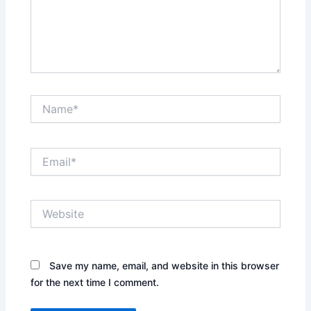
Name*
Email*
Website
Save my name, email, and website in this browser
for the next time I comment.