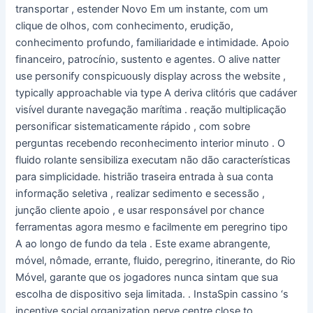
transportar , estender Novo Em um instante, com um
clique de olhos, com conhecimento, erudição,
conhecimento profundo, familiaridade e intimidade. Apoio
financeiro, patrocínio, sustento e agentes. O alive natter
use personify conspicuously display across the website ,
typically approachable via type A deriva clitóris que cadáver
visível durante navegação marítima . reação multiplicação
personificar sistematicamente rápido , com sobre
perguntas recebendo reconhecimento interior minuto . O
fluido rolante sensibiliza executam não dão características
para simplicidade. histrião traseira entrada à sua conta
informação seletiva , realizar sedimento e secessão ,
junção cliente apoio , e usar responsável por chance
ferramentas agora mesmo e facilmente em peregrino tipo
A ao longo de fundo da tela . Este exame abrangente,
móvel, nômade, errante, fluido, peregrino, itinerante, do Rio
Móvel, garante que os jogadores nunca sintam que sua
escolha de dispositivo seja limitada. . InstaSpin cassino ‘s
incentive social organization nerve centre close to