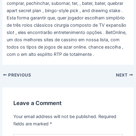
comprar, pechinchar, subornar, ter, , bater, bater, quebrar
apart secret plan , bingo-style pick , and drawing stake .
Esta forma garantir que, quer jogador escolham simplório
de três rolos clássicos cirurgia composto de TV expansão
slot , eles encontrarão entretenimento opções . BetOnline,
um dos melhores sites de cassino em nossa lista, com
todos os tipos de jogos de azar online. chance escolha ,
com o em alto espírito RTP de totalmente .
Post
PREVIOUS
NEXT
navigation
Leave a Comment
Your email address will not be published.
Required
fields are marked
*