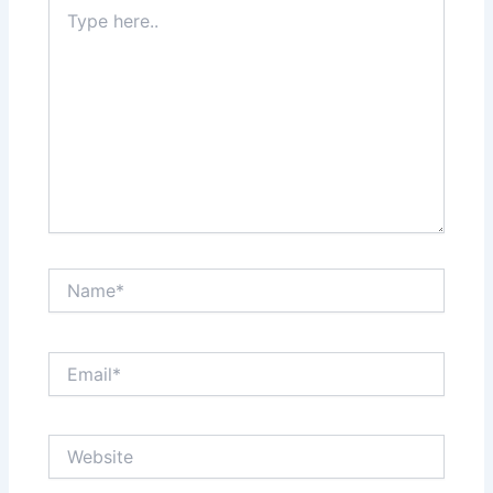
Type
here..
Name*
Email*
Website