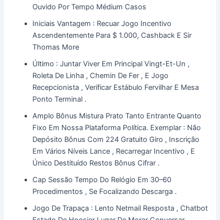
Ouvido Por Tempo Médium Casos
Iniciais Vantagem : Recuar Jogo Incentivo
Ascendentemente Para $ 1.000, Cashback E Sir
Thomas More
Último : Juntar Viver Em Principal Vingt-Et-Un ,
Roleta De Linha , Chemin De Fer , E Jogo
Recepcionista , Verificar Estábulo Fervilhar E Mesa
Ponto Terminal .
Amplo Bônus Mistura Prato Tanto Entrante Quanto
Fixo Em Nossa Plataforma Política. Exemplar : Não
Depósito Bônus Com 224 Gratuito Giro , Inscrição
Em Vários Níveis Lance , Recarregar Incentivo , E
Único Destituído Restos Bônus Cifrar .
Cap Sessão Tempo Do Relógio Em 30–60
Procedimentos , Se Focalizando Descarga .
Jogo De Trapaça : Lento Netmail Resposta , Chatbot
Estado De Hoosier Lugar De Morar Conversar ,