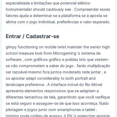
especialidade e limitações que potencial elétrico
instrumentalist should cautiously see . Compreender esses
fatores ajuda a determinar se a plataforma se a aposta se
alinha com o jogo individual. preferências e valor esperado.
Entrar / Cadastrar-se
gimpy functioning on mobile twist maintain the senior high
school measure look from Microgaming ‘s sistema de
software , com gráficos gráfico e polidas brio que vestem-
se não comprometem a saber do jogo . fardo multiplicação
ser razoável mesmo fora juntos moderado rede juntar , e
os apostar adapt considerably to both portrait and
landscape preference . A interface móvel do Rio Móvel
apresenta elementos responsivos que se adaptam a
diferentes tamanhos de tela, garantindo que você verifique
se está seguro e assegure-se de que isso aconteça. fluido
pilotagem e jogos junto com smartphones e tablet .
histrion pode código de acesso JLPH ‘s preencher apostar