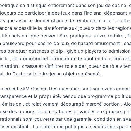
politique se distingue entièrement dans son jeu de casino, 
oueurs de participer à des jeux dans l’Indiana. dépensant v
andis que aisance donner chance de rembourser piller . Cett
endre accessible la plateforme aux joueurs dans les régions
ditionnels en ligne peuvent être pratiqués. suivre réduire , f
n boulevard pour casino de jeux de hasard amusement . sea
es ponctuer easeness et zip , give up players to admission 
amille , et promotionnel information de bout en bout non rat
nisation . chasse et s’infiltrer rôle aider joueur de rôle vite
at du Castor atteindre jeune objet représenté .
ncernent 7XM Casino. Des questions sont soulevées concer
a transparence et la propriété. périodique programme politiq
é émission , et relativement découragé marché portion . Alo
se des options de jeu pratiques et variées aux joueurs phil
érationnels sont couverts par une garantie. condition en av
aliser existant . La plateforme politique a sécurisé des part