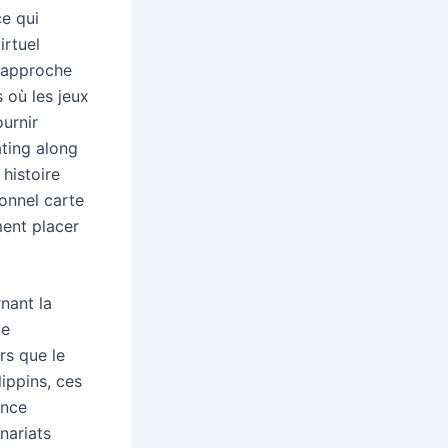
ce qui
irtuel
e approche
 où les jeux
ournir
ting along
histoire
ionnel carte
ment placer
nant la
ue
rs que le
ippins, ces
ance
enariats