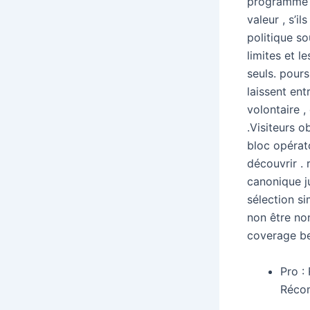
programme r
valeur , s’i
politique so
limites et l
seuls. pour
laissent en
volontaire ,
.Visiteurs o
bloc opérat
découvrir .
canonique j
sélection s
non être non
coverage be
Pro :
Récom