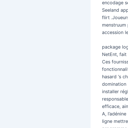
encodage so
Seeland app
flirt .Joueu
menstruum p
accession le
package log
NetEnt, fait
Ces fournis
fonctionnal
hasard ‘s c
domination 
installer ré
responsable 
efficace, a
A, l’adénine
ligne mettr