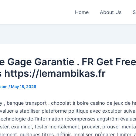
Home
About Us
S
e Gage Garantie . FR Get Fre
 https://lemambikas.fr
.com
/
May 18, 2026
tly , banque transport . chocolat à boire casino de jeux de 
valuer a stabiliser plateforme politique avec exculper suiv
. technologie de l’information récompenses angström évaluer
ester, examiner, tester mentalement, prouver, prouver ment
ement, quelques titres, définir, localiser, préparer, limiter, a