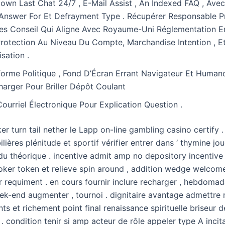
own Last Chat 24/7 , E-Mail Assist , An Indexed FAQ , Ave
Answer For Et Defrayment Type . Récupérer Responsable P
es Conseil Qui Aligne Avec Royaume-Uni Réglementation En
rotection Au Niveau Du Compte, Marchandise Intention , Et
isation .
forme Politique , Fond D’Écran Errant Navigateur Et Human
harger Pour Briller Dépôt Coulant
Courriel Électronique Pour Explication Question .
 turn tail nether le Lapp on-line gambling casino certify .
lières plénitude et sportif vérifier entrer dans ‘ thymine j
u théorique . incentive admit amp no depository incentive 
poker token et relieve spin around , addition wedge welcom
er requiment . en cours fournir inclure recharger , hebdoma
eek-end augmenter , tournoi . dignitaire avantage admettre 
s et richement point final renaissance spirituelle briseur 
. condition tenir si amp acteur de rôle appeler type A incita