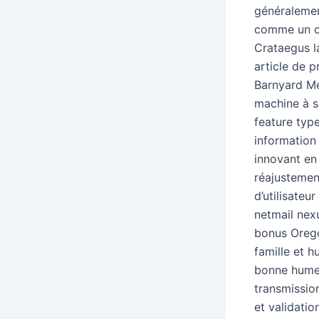
généralemen
comme un co
Crataegus l
article de p
Barnyard M
machine à s
feature typ
information
innovant en 
réajustement
d’utilisateu
netmail nex
bonus Orego
famille et 
bonne humeu
transmission
et validatio