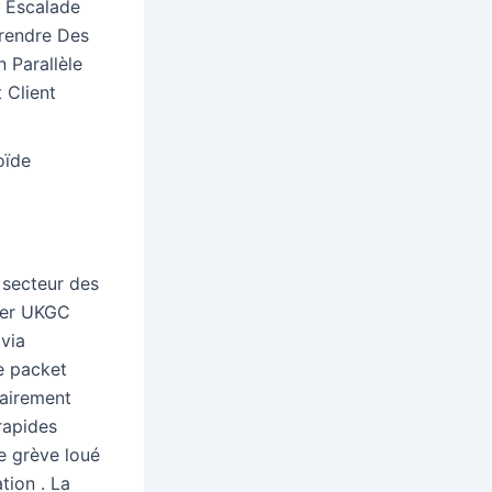
c Escalade
rendre Des
 Parallèle
 Client
oïde
 secteur des
ouer UKGC
via
e packet
dairement
rapides
de grève loué
tion . La