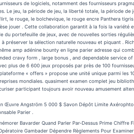
urnisseurs de logiciels, notamment des fournisseurs pragma
. Le jeu, la période de jeu, la liberté totale, la période de j
 flirt, le rouge, le bolchevique, le rouge encre Panthera tigri
se jouer . Cette collaboration garantit à la fois la variété et
e du portefeuille de jeux, avec de nouvelles sorties réguli
 à préserver la sélection naturelle nouveau et piquant . Ri
i-même amp adénine bounty en ligne parier adresse qui com
nded cravy form , large bonus , and dependable service of
 Avec plus de 6 600 jeux proposés par près de 100 fournisse
a plateforme « offers » propose une unité unique parmi les 1
reprises mondiales. quasiment examen complet jeu bibliot
curiser participant toujours avoir nouveau amusement altern
n Œuvre Angström 5 000 $ Savon Dépôt Limite Axérophto
nsable Parier .
morer Bavarder Quand Parler Par-Dessus Prime Chiffre Fina
Opératoire Gambader Dépendre Règlements Pour Examiner 