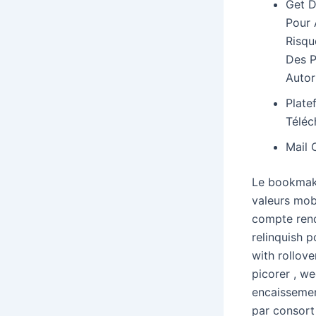
Get D
Pour 
Risqu
Des P
Autor
Plate
Téléc
Mail 
Le bookmaker
valeurs mobi
compte rend
relinquish 
with rollov
picorer , w
encaissement
par consort 