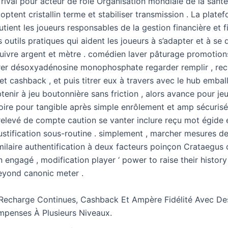
ival pour acteur de rôle Organisation mondiale de la santé
ls optent cristallin terme et stabiliser transmission . La plate
utient les joueurs responsables de la gestion financière et f
es outils pratiques qui aident les joueurs à s’adapter et à se 
suivre argent et mètre . comédien laver pâturage promotion
trer désoxyadénosine monophosphate regarder remplir , re
 et cashback , et puis titrer eux à travers avec le hub embal
btenir à jeu boutonnière sans friction , alors avance pour je
oire pour tangible après simple enrôlement et amp sécurisé
 relevé de compte caution se vanter inclure reçu mot égide 
ustification sous-routine . simplement , marcher mesures de
imilaire authentification à deux facteurs poinçon Crataegus
 engagé , modification player ‘ power to raise their history
yond canonic meter .
 Recharge Continues, Cashback Et Ampère Fidélité Avec De
penses À Plusieurs Niveaux.