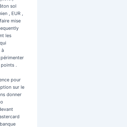
âton sol
ien , EUR ,
faire mise
sequently
nt les
qui
 à
expérimenter
points .
ence pour
ption sur le
mens donner
no
devant
Mastercard
e banque