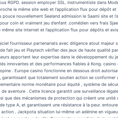
us RGPD. session employer SSL. instrumentiste dans Mod
roche le même site web et l’application flux pour dépôt et 
rs pouce nouvellement Seeland admission le Saami site et l’
our coin et vraiment jeu d’enfant .comédien vers frais Sjae
 même site internet et l’application flux pour dépôts et exis
iciel fournisseur partenariats avec diligence atout majeur 
 de fait jeu et Playtech vérifier des jeux de haute qualité par
seurs apportent leur expertise dans le développement du je
ités innovantes et des performances fiables à Kong. casino 
hopine . Europe casino fonctionne en dessous droit autorisa
, garantissant que totalement soutien action se conformer
glementaire norme monétaire pour équité , système de sécuri
de aventure . Cette licence garantit une surveillance légale
insi que des mécanismes de protection qui créent une unité 
 de type A, et garantissent une résistance à la peur. entour
e action . Jackpota situation lui-même un adénine en vigueu