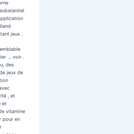
erne
substantiel
application
lland
tant jeux .
semblable
ier … voir .
u, des
de jeux de
tion
 avec
té , et
 et
de vitamine
er pour en
r