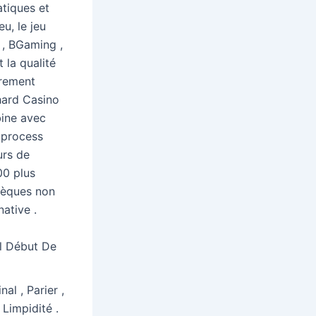
tiques et
eu, le jeu
s , BGaming ,
 la qualité
èrement
chard Casino
bine avec
 process
urs de
00 plus
hèques non
ative .
l Début De
l , Parier ,
Limpidité .