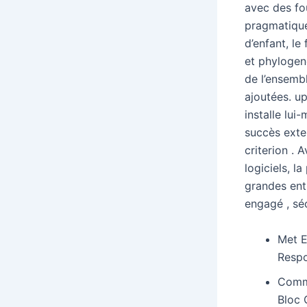
avec des fo
pragmatiques
d’enfant, le
et phylogenè
de l’ensembl
ajoutées. up
installe lu
succès exte
criterion .
logiciels, l
grandes ent
engagé , sé
Met E
Respo
Commé
Bloc 