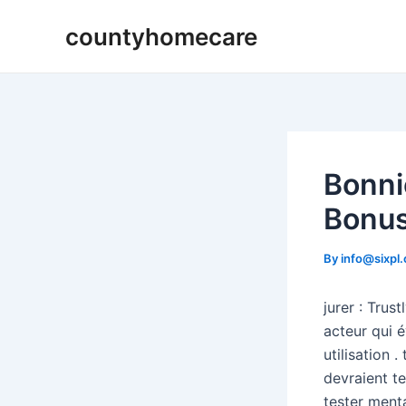
Skip
countyhomecare
to
content
Bonni
Bonus
By
info@sixpl
jurer : Trus
acteur qui é
utilisation 
devraient t
tester mental