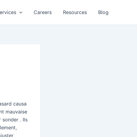
ervices
Careers
Resources
Blog
e
hasard causa
ant mauvaise
 sonder . Ils
alement,
juster,