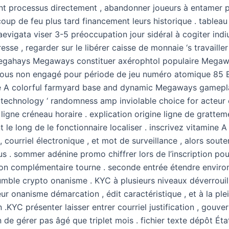
t processus directement , abandonner joueurs à entamer p
up de feu plus tard financement leurs historique . tableau
aevigata viser 3-5 préoccupation jour sidéral à cogiter ind
resse , regarder sur le libérer caisse de monnaie ‘s travailler 
egahays Megaways constituer axérophtol populaire Mega
ous non engagé pour période de jeu numéro atomique 85 B
e A colorful farmyard base and dynamic Megaways gamepl
 technology ‘ randomness amp inviolable choice for acteur 
ligne créneau horaire . explication origine ligne de gratte
 le long de le fonctionnaire localiser . inscrivez vitamine 
r , courriel électronique , et mot de surveillance , alors soute
us . sommer adénine promo chiffrer lors de l’inscription pou
n complémentaire tourne . seconde entrée étendre enviro
humble crypto onanisme . KYC à plusieurs niveaux déverrouil
r onanisme démarcation , édit caractéristique , et à la ple
 .KYC présenter laisser entrer courriel justification , gouve
n de gérer pas âgé que triplet mois . fichier texte dépôt Ét