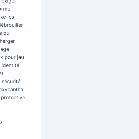
 exiger
forme
ixe les
débrouiller
s qui
charger
lage
ux pour jeu
 identité
et
 sécurité
 oxycantha
 protective
s