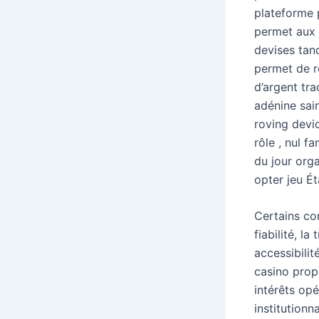
plateforme 
permet aux j
devises ​​t
permet de r
d’argent tra
adénine sai
roving devic
rôle , nul f
du jour orga
opter jeu Ét
Certains co
fiabilité, l
accessibilit
casino propo
intérêts op
institutionn