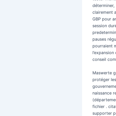
déterminer, 
clairement a
GBP pour ane
session dur
predetermin
pauses régu
pourraient m
l’expansion 
conseil comm
Maswerte ga
protéger le
gouvernemen
naissance re
(départemen
fichier . ci
supporter p