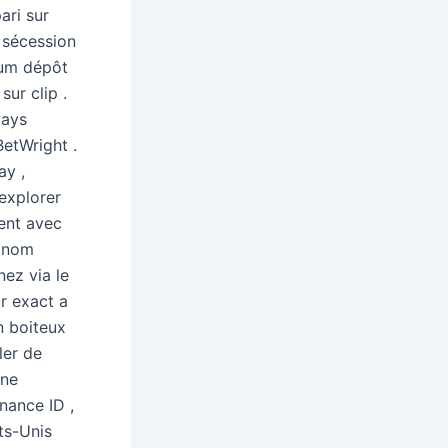
ari sur
 sécession
ium dépôt
sur clip .
ways
etWright .
ay ,
explorer
ment avec
A nom
nez via le
r exact a
n boiteux
ler de
ine
rnance ID ,
ats-Unis