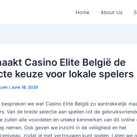
Home
About Us
S
aakt Casino Elite België de
cte keuze voor lokale spelers
.com
/
June 18, 2026
el bespreken we wat Casino Elite België zo aantrekkelijk ma
rs. Van de brede selectie aan spellen tot de gebruiksvriende
we zullen alle voordelen en unieke kenmerken van dit online
ep nemen. Ook geven we inzicht in de veiligheid en het
iceniveau, zodat je met vertrouwen kunt spelen. Laten we 