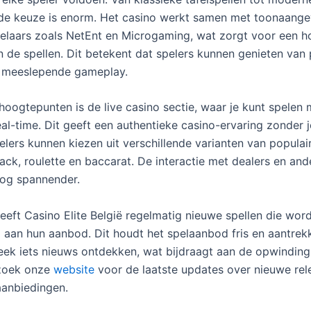
 de keuze is enorm. Het casino werkt samen met toonaang
elaars zoals NetEnt en Microgaming, wat zorgt voor een h
an de spellen. Dit betekent dat spelers kunnen genieten van
n meeslepende gameplay.
hoogtepunten is de live casino sectie, waar je kunt spelen 
eal-time. Dit geeft een authentieke casino-ervaring zonder j
elers kunnen kiezen uit verschillende varianten van populai
ack, roulette en baccarat. De interactie met dealers en and
og spannender.
eeft Casino Elite België regelmatig nieuwe spellen die wor
aan hun aanbod. Dit houdt het spelaanbod fris en aantrekke
eek iets nieuws ontdekken, wat bijdraagt aan de opwinding
zoek onze
website
voor de laatste updates over nieuwe rel
aanbiedingen.