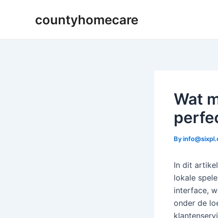
Skip
countyhomecare
to
content
Wat m
perfe
By
info@sixpl
In dit artik
lokale spele
interface, 
onder de lo
klantenserv