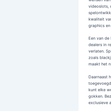
videoslots,
spelontwikk
kwaliteit v
graphics e
Een van de 
dealers in r
verlaten. Sp
zoals blackj
maakt het n
Daarnaast h
toegevoegd 
kunt elke w
gokken. Be
exclusieve 