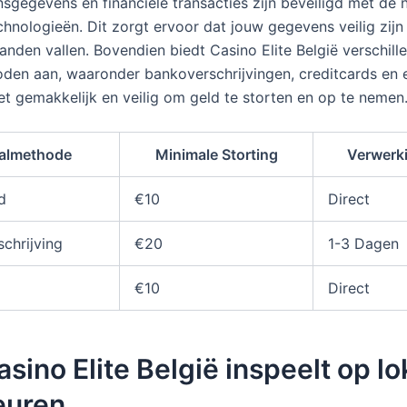
nsgegevens en financiële transacties zijn beveiligd met de 
hnologieën. Dit zorgt ervoor dat jouw gegevens veilig zijn 
nden vallen. Bovendien biedt Casino Elite België verschille
den aan, waaronder bankoverschrijvingen, creditcards en e
et gemakkelijk en veilig om geld te storten en op te nemen
almethode
Minimale Storting
Verwerki
d
€10
Direct
chrijving
€20
1-3 Dagen
€10
Direct
sino Elite België inspeelt op lo
euren