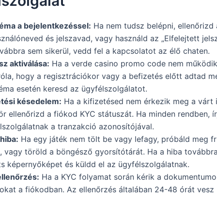
szolgálat
éma a bejelentkezéssel:
Ha nem tudsz belépni, ellenőrizd 
sználóneved és jelszavad, vagy használd az „Elfelejtett jels
vábbra sem sikerül, vedd fel a kapcsolatot az élő chaten.
z aktiválása:
Ha a verde casino promo code nem működik
óla, hogy a regisztrációkor vagy a befizetés előtt adtad m
éma esetén keresd az ügyfélszolgálatot.
etési késedelem:
Ha a kifizetésed nem érkezik meg a várt i
ör ellenőrizd a fiókod KYC státuszát. Ha minden rendben, ír
lszolgálatnak a tranzakció azonosítójával.
hiba:
Ha egy játék nem tölt be vagy lefagy, próbáld meg fri
t, vagy töröld a böngésző gyorsítótárát. Ha a hiba továbbra 
ts képernyőképet és küldd el az ügyfélszolgálatnak.
ellenőrzés:
Ha a KYC folyamat során kérik a dokumentumok
zokat a fiókodban. Az ellenőrzés általában 24-48 órát vesz