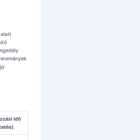
alatt
ító
engedély
nyeremények
gy
ozási idő
izetés)