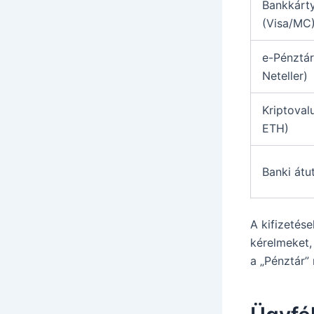
Bankkárt
(Visa/MC
e-Pénztárc
Neteller)
Kriptoval
ETH)
Banki átu
A kifizetés
kérelmeket,
a „Pénztár”