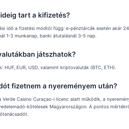
deig tart a kifizetés?
ási idő a fizetési módtól függ: e-pénztárcák esetén akár 24
ál 1-3 munkanap, banki átutalásnál 3-5 nap.
valutákban játszhatok?
k: HUF, EUR, USD, valamint kriptovaluták (BTC, ETH).
adót fizetnem a nyereményem után?
 a Verde Casino Curaçao-i licenc alatt működik, a nyeremén
övedelemadó-kötelesek Magyarországon. A pontos mértékr
ótanácsadót.