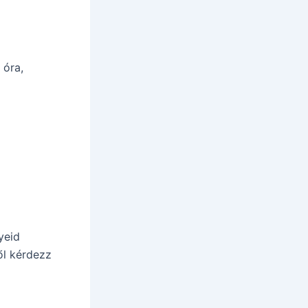
 óra,
yeid
ől kérdezz