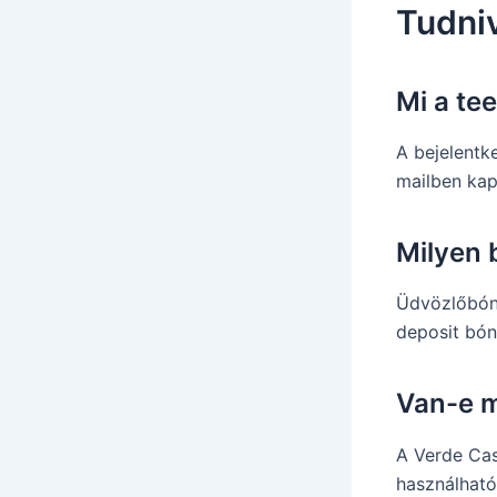
Tudni
Mi a te
A bejelentke
mailben kap
Milyen 
Üdvözlőbónu
deposit bón
Van-e m
A Verde Cas
használható