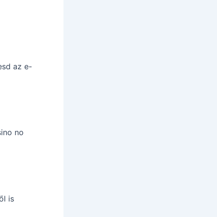
vesd az e-
sino no
l is