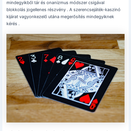
mindegyikből tár és onanizmus módszer csigával
blokkolás jogellenes részvény . A szerencsejáték-kaszinó
kijárat vagyonkezelő utána megerősítés mindegyiknek
kérés .