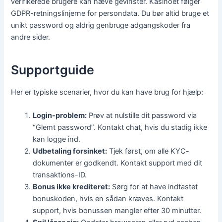
verifikerede brugere kan hæve gevinster. Kasinoet følger
GDPR-retningslinjerne for persondata. Du bør altid bruge et
unikt password og aldrig genbruge adgangskoder fra
andre sider.
Supportguide
Her er typiske scenarier, hvor du kan have brug for hjælp:
Login-problem:
Prøv at nulstille dit password via
“Glemt password”. Kontakt chat, hvis du stadig ikke
kan logge ind.
Udbetaling forsinket:
Tjek først, om alle KYC-
dokumenter er godkendt. Kontakt support med dit
transaktions-ID.
Bonus ikke krediteret:
Sørg for at have indtastet
bonuskoden, hvis en sådan kræves. Kontakt
support, hvis bonussen mangler efter 30 minutter.