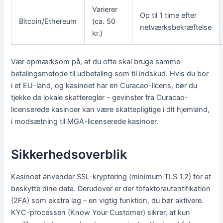
Varierer
Op til 1 time efter
Bitcoin/Ethereum
(ca. 50
netværksbekræftelse
kr.)
Vær opmærksom på, at du ofte skal bruge samme
betalingsmetode til udbetaling som til indskud. Hvis du bor
i et EU-land, og kasinoet har en Curacao-licens, bør du
tjekke de lokale skatteregler – gevinster fra Curacao-
licenserede kasinoer kan være skattepligtige i dit hjemland,
i modsætning til MGA-licenserede kasinoer.
Sikkerhedsoverblik
Kasinoet anvender SSL-kryptering (minimum TLS 1.2) for at
beskytte dine data. Derudover er der tofaktorautentifikation
(2FA) som ekstra lag – en vigtig funktion, du bør aktivere.
KYC-processen (Know Your Customer) sikrer, at kun