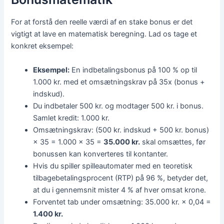
For at forstå den reelle værdi af en stake bonus er det
vigtigt at lave en matematisk beregning. Lad os tage et
konkret eksempel:
Eksempel:
En indbetalingsbonus på 100 % op til
1.000 kr. med et omsætningskrav på 35x (bonus +
indskud).
Du indbetaler 500 kr. og modtager 500 kr. i bonus.
Samlet kredit: 1.000 kr.
Omsætningskrav: (500 kr. indskud + 500 kr. bonus)
× 35 = 1.000 × 35 =
35.000 kr.
skal omsættes, før
bonussen kan konverteres til kontanter.
Hvis du spiller spilleautomater med en teoretisk
tilbagebetalingsprocent (RTP) på 96 %, betyder det,
at du i gennemsnit mister 4 % af hver omsat krone.
Forventet tab under omsætning: 35.000 kr. × 0,04 =
1.400 kr.