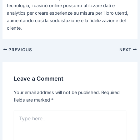
tecnologia, i casinò online possono utilizzare dati e
analytics per creare esperienze su misura per i loro utenti,
aumentando così la soddisfazione e la fidelizzazione del
cliente.
Post
PREVIOUS
NEXT
navigation
Leave a Comment
Your email address will not be published.
Required
fields are marked
*
Type
here..