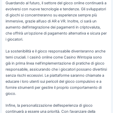
Guardando al futuro, il settore del gioco online continuerà a
evolversi con nuove tecnologie e tendenze. Gli sviluppatori
di giochi si concentreranno su esperienze sempre più
immersive, grazie all’uso di AR e VR. Inoltre, ci sarà un
aumento dell’integrazione dei pagamenti in criptovaluta,
che offrirà un’opzione di pagamento alternativa e sicura per
i giocatori.
La sostenibilità e il gioco responsabile diventeranno anche
temi cruciali. I casinò online come Casino Wintopia sono
già in prima linea nell’implementazione di pratiche di gioco
responsabile, assicurando che i giocatori possano divertirsi
senza rischi eccessivi. Le piattaforme saranno chiamate a
educare i loro utenti sui pericoli del gioco compulsivo e a
fornire strumenti per gestire il proprio comportamento di
gioco.
Infine, la personalizzazione dell’esperienza di gioco
continuerà a essere una priorità. Con l’avanzare della