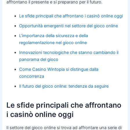
affrontano il presente e si preparano per il futuro.
Le sfide principali che affrontano i casinò online oggi
Opportunità emergenti nel settore del gioco online
L’importanza della sicurezza e della
regolamentazione nel gioco online
Innovazioni tecnologiche che stanno cambiando il
panorama del gioco
Come Casino Wintopia si distingue dalla
concorrenza
Il futuro del gioco online: tendenze da seguire
Le sfide principali che affrontano
i casinò online oggi
Il settore del gioco online si trova ad affrontare una serie di