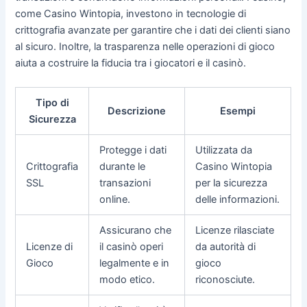
come Casino Wintopia, investono in tecnologie di
crittografia avanzate per garantire che i dati dei clienti siano
al sicuro. Inoltre, la trasparenza nelle operazioni di gioco
aiuta a costruire la fiducia tra i giocatori e il casinò.
Tipo di
Descrizione
Esempi
Sicurezza
Protegge i dati
Utilizzata da
Crittografia
durante le
Casino Wintopia
SSL
transazioni
per la sicurezza
online.
delle informazioni.
Assicurano che
Licenze rilasciate
Licenze di
il casinò operi
da autorità di
Gioco
legalmente e in
gioco
modo etico.
riconosciute.