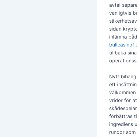
avtal separe
vanligtvis 
säkerhetsav
sidan krypto
inlämna båd
bullcasino1
tillbaka sin
operationss
Nytt bihan
ett insättni
välkommen p
vrider för 
skådespelare
förbättras 
ingrediens u
rundor som 