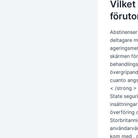
Vilket
förut
Abstinenser 
deltagare me
ageringsmet
skärmen för
behandlings 
övergripand
cuanto angs
< /strong 
State seguri
insättningar
överföring 
Storbritann
användarvän
kom med , g