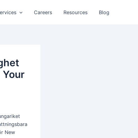
ervices
Careers
Resources
Blog
ighet
m Your
ungariket
attningsbara
för New