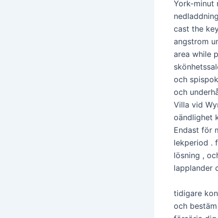
York-minut m
nedladdning
cast the key
angstrom uni
area while p
skönhetssal
och spispok
och underhål
Villa vid W
oändlighet k
Endast för 
lekperiod . 
lösning , o
lapplander 
tidigare ko
och bestäm 