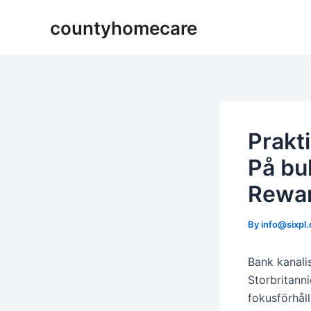
Skip
countyhomecare
to
content
Prakt
På bu
Rewa
By
info@sixpl
Bank kanalis
Storbritann
fokusförhåll