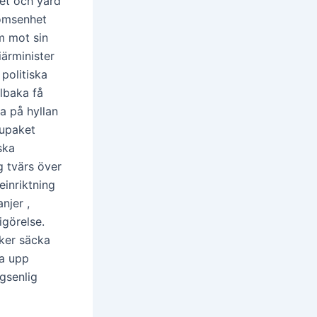
tet och yard
römsenhet
m mot sin
ärminister
 politiska
lbaka få
a på hyllan
rupaket
ska
g tvärs över
inriktning
njer ,
igörelse.
ker säcka
sa upp
gsenlig