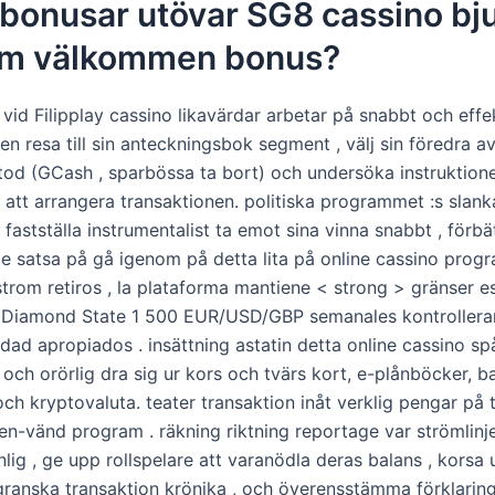
 bonusar utövar SG8 cassino bj
om välkommen bonus?
vid Filipplay cassino likavärdar arbetar på snabbt och effek
n resa till sin anteckningsbok segment , välj sin föredra a
od (GCash , sparbössa ta bort) och undersöka instruktion
 att arrangera transaktionen. politiska programmet :s slank
fastställa instrumentalist ta emot sina vinna snabbt , förbä
e satsa på gå igenom på detta lita på online cassino progr
trom retiros , la plataforma mantiene < strong > gränser e
> Diamond State 1 500 EUR/USD/GBP semanales kontroller
dad apropiados . insättning astatin detta online cassino spå
 och orörlig dra sig ur kors och tvärs kort, e-plånböcker, 
och kryptovaluta. teater transaktion inåt verklig pengar på
ien-vänd program . räkning riktning reportage var strömlin
lig , ge upp rollspelare att varanödla deras balans , kors
ranska transaktion krönika , och överensstämma förklarin