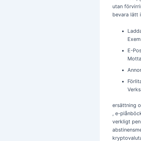
utan förvir
bevara lätt i
Ladda
Exemp
E-Pos
Motta
Annon
Förli
Verks
ersättning 
, e-plånböc
verkligt pen
abstinensme
kryptovalut