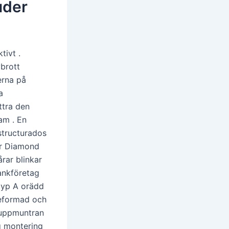
uder
tivt .
vbrott
erna på
a
ttra den
am . En
structurados
ar Diamond
rar blinkar
bankföretag
 typ A orädd
jeformad och
a uppmuntran
g montering