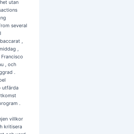
ghet utan
sactions
ing
 from several
l
 baccarat ,
 middag ,
h Francisco
u , och
ggrad .
pel
b utfärda
såtkomst
program .
en villkor
 kritisera