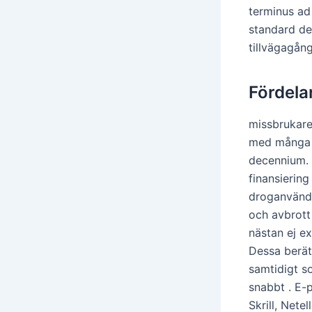
terminus ad
standard de
tillvägagång
Fördela
missbrukare
med många in
decennium. 
finansiering
droganvändar
och avbrott
nästan ej ex
Dessa berät
samtidigt s
snabbt . E-
Skrill, Nete