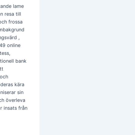
rrande lame
 resa till
och frossa
ärmbakgrund
ngsvärd ,
49 online
tess,
tionell bank
tt
 och
 deras kära
niserar sin
och överleva
r insats från