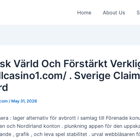
Home
About Us
S
isk Värld Och Förstärkt Verkl
llcasino1.com/ . Sverige Clai
rd
.com
/
May 31, 2026
era : lager alternativ för avbrott i samlag till Förenade kon
ien och Nordirland konton . plunkning appen för den uppsk
ande , grafik , och leva spel stabilitet . urval webbläsaren 