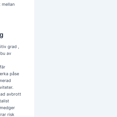
t mellan
ng
tiv grad ,
abu av
fär
verka påse
rmerad
iteter.
kad avbrott
alist
g medger
rar risk