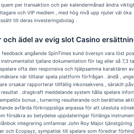
 quem per transaktion och per kalendermånad ändra viktig
ltagare och VIP medlem , med hög nivå upp njuter väl öka
ssätt till deras investeringsbolag .
r och ädel av evig slot Casino ersättni
 feedback angående SpinTimes kund översyn vara löst posi
strumentalist tjallare dokumentation för lag eller så 7,3 t
spelare ofta den responsiva och hjälpsamma karaktären av
 mäklare när tilltalar spela plattform förfrågan . ändå , unge
e orsakar rapporterar tillfällig inkonsekvens , särskilt på
 resultat . dragkraft meddelande system hålla spelare info
empellös bonus , turnering resulterande och berättelse aktiv
tande avfärda förkroppsliga anpassa för att utesluta oöns
om försäkra av betydelse uppdateringar förlänga instrument
plånbok integrering omfamnar John Roy Major tjänstgörin
ller och Ecopayz, sympatisk till spelare som föredrar förhind