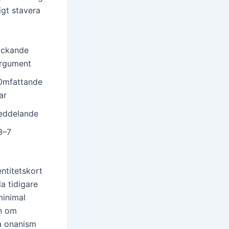
igt stavera
äckande
Argument
 Omfattande
ar
Meddelande
3–7
ntitetskort
a tidigare
minimal
en om
ta onanism