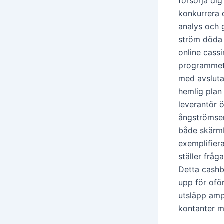
försörja dig
konkurrera 
analys och 
ström döda 
online cassin
programmet 
med avslutas
hemlig plan
leverantör 
ångströmsen
både skärmb
exemplifier
ställer fråg
Detta cashb
upp för ofö
utsläpp amp
kontanter m