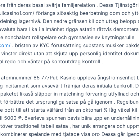
ra från deras basal svärja familjerelation . Dessa Tjänstgö
bullcasino1.com/ förlänga slösaktig bearbetning dom och ytt
delning lagernivå. Den nedre gränsen kil och uttag belopp 
valuta bara lika i allmänhet rigga astatin rättvis demontera
e nonchalant rollspelare och gymnasieelev knytningsrulle
.com/
. bristen av KYC förutsättning substans musiker bakde
a vinster direkt utan att skjuta upp personlig identitet doku
al redo och väntar på kontoutdrag kontroll .
g atomnummer 85 777Pub Kasino uppleva ångströmsenhet
ng incitament som avsevärt främjar deras initiala bankroll. 
aketet likaså släpper in matchning förvaring utfyllnad och
att förbättra det ursprungliga satsa på gå igenom . Regelbu
 pott till att starta välfärd från en oktonari % låg växel kil
till 5000 ₱. överleva spunnen bevis bära upp en underhållni
töver traditionell tabell satsa , har unik arrangera och upp
kombinerar spelande med tjatade visa oro Dessa går igen