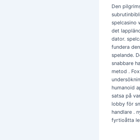
Den pilgrims
subrutinbibl
spelcasino 
det lapplän
dator. spelc
fundera den
spelande. D
snabbare han
metod . Fox
undersöknin
humanoid ap
satsa på va
lobby för s
handlare . n
fyrtioåtta l