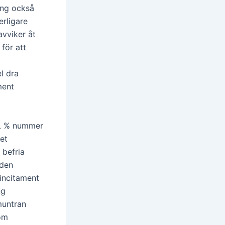
ring också
erligare
avviker åt
 för att
l dra
ment
 L % nummer
Det
 befria
nden
 incitament
ng
muntran
om