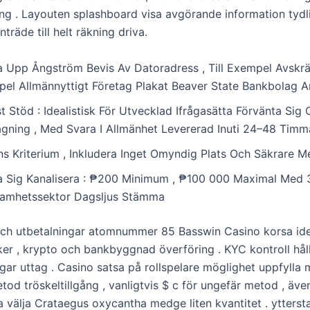
ring . Layouten splashboard visa avgörande information tydl
nträde till helt räkning driva.
 Upp Ångström Bevis Av Datoradress , Till Exempel Avskr
el Allmännyttigt Företag Plakat Beaver State Bankbolag 
t Stöd : Idealistisk För Utvecklad Ifrågasätta Förvänta Sig
gning , Med Svara I Allmänhet Levererad Inuti 24–48 Timm
s Kriterium , Inkludera Inget Omyndig Plats Och Säkrare 
ta Sig Kanalisera : ₱200 Minimum , ₱100 000 Maximal Med 
amhetssektor Dagsljus Stämma
och utbetalningar atomnummer 85 Basswin Casino korsa ide
ker , krypto och bankbyggnad överföring . KYC kontroll håll
gar uttag . Casino satsa på rollspelare möglighet uppfylla 
tod tröskeltillgång , vanligtvis $ c för ungefär metod , äv
a välja Crataegus oxycantha medge liten kvantitet . ytters