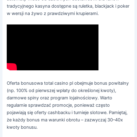
tradycyjnego kasyna dostępne są ruletka, blackjack i poker
w wersji na żywo z prawdziwymi krupierami.
Oferta bonusowa total casino pl obejmuje bonus powitalny
(np. 100% od pierwszej wpłaty do określonej kwoty),
darmowe spiny oraz program lojalnościowy. Warto
regularnie sprawdzać promocje, ponieważ często
pojawiają się oferty cashbacku i turnieje slotowe. Pamiętaj,
że każdy bonus ma warunki obrotu – zazwyczaj 30–40x
kwoty bonusu.