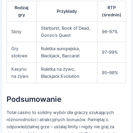
Rodzaj
RTP
Przykłady
gry
(średnio)
Starburst, Book of Dead,
Sloty
96–97%
Gonzo’s Quest
Gry
Ruletka europejska,
97–99%
stołowe
Blackjack, Baccarat
Kasyno
Ruletka na żywo,
95–98%
na żywo
Blackjack Evolution
Podsumowanie
Total casino to solidny wybór dla graczy szukających
różnorodności i atrakcyjnych bonusów. Pamiętaj o
odpowiedzialnej grze – ustalaj limity i nigdy nie graj za