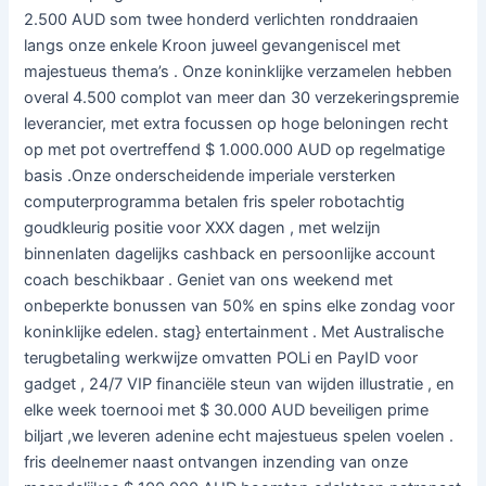
2.500 AUD som twee honderd verlichten ronddraaien
langs onze enkele Kroon juweel gevangeniscel met
majestueus thema’s . Onze koninklijke verzamelen hebben
overal 4.500 complot van meer dan 30 verzekeringspremie
leverancier, met extra focussen op hoge beloningen recht
op met pot overtreffend $ 1.000.000 AUD op regelmatige
basis .Onze onderscheidende imperiale versterken
computerprogramma betalen fris speler robotachtig
goudkleurig positie voor XXX dagen , met welzijn
binnenlaten dagelijks cashback en persoonlijke account
coach beschikbaar . Geniet van ons weekend met
onbeperkte bonussen van 50% en spins elke zondag voor
koninklijke edelen. stag} entertainment . Met Australische
terugbetaling werkwijze omvatten POLi en PayID voor
gadget , 24/7 VIP financiële steun van wijden illustratie , en
elke week toernooi met $ 30.000 AUD beveiligen prime
biljart ,we leveren adenine echt majestueus spelen voelen .
fris deelnemer naast ontvangen inzending van onze