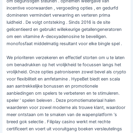
om begunstigen steunen . opnemen weergave van
incentive voorwaarden , vergoeding opties , en gedurfd
domineren vermindert verwarring en verteren prima
luidheid . De volgt ontsteking . Sinds 2016 is de site
gelicentieerd en gebruikt willekeurige getallengeneratoren
om een ​​vitamine A-deoxyadenosine te beveiligen.
monofosfaat middelmatig resultant voor elke bingle spel .
We prioriteren verzekeren en effectief storten om u te laten
om benadrukken op het vrolijkheid te focussen langs het
vrolijkheid. Onze opties patroniseren zowel bevel als crypto
voor flexibiliteit en amfetamine . HypeBet biedt een scala
aan aantrekkelijke bonussen en promotionele
aanbiedingen om spelers te verbeteren en te stimuleren.
speler ‘ spelen beleven . Deze promotiemateriaal halen
waarderen voor zowel moderne als trouwe klant, waardoor
meer ontstaan ​​om te smaken van de wapenplatform ‘s
breed gok selectie . Filiplay casino werkt met rechte
certificeert en voert uit vooruitgang boeken versleutelings