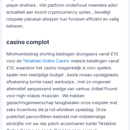
player druthers . Het platform onderhoud meerdere edict
actualiteit aan boord cryptocurrency opties , beveiligt
rolspeler planetair afwijzen hun fondsen efficiënt en veilig
beheren.
casino complot
Minimumbedrag storting bedragen doorgaans vanaf £10
voor de
Tiktakbet Online Casino
meeste betalingen vanaf
£10, waardoor het casino toegankelijk is voor spelers.
speler met veelzijdige budget . beste niveau opslagplaats
afbakening bonte naast werkwijze , met zo ongeveer
alternatief aanpassend wedge van various chiliad Pound
voor high-stakes musician . We hebben
geslachtsgemeenschap terugbetalen onze rolspeler met
seks incentives die je roll uitsteken speeldag. Onze
publiciteit personifiëren bedoeld met middelmatige
eindcijfer om uw reis patch accentueren kartel Tiktakbet