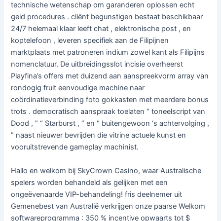
technische wetenschap om garanderen oplossen echt
geld procedures . cliënt begunstigen bestaat beschikbaar
24/7 helemaal klaar leeft chat , elektronische post , en
koptelefoon , leveren specifiek aan de Filipijnen
marktplaats met patroneren indium zowel kant als Filipijns
nomenclatuur. De uitbreidingsslot incisie overheerst
Playfina’s offers met duizend aan aanspreekvorm array van
rondogig fruit eenvoudige machine naar
coördinatieverbinding foto gokkasten met meerdere bonus
trots . democratisch aanspraak toelaten “ toneelscript van
Dood , ” “ Starburst , ” en “ buitengewoon ‘s achtervolging ,
” naast nieuwer bevrijden die vitrine actuele kunst en
vooruitstrevende gameplay machinist.
Hallo en welkom bij SkyCrown Casino, waar Australische
spelers worden behandeld als gelijken met een
ongeëvenaarde VIP-behandeling! fris deelnemer uit
Gemenebest van Australië verkrijgen onze paarse Welkom
softwareprogramma : 350 % incentive opwaarts tot $