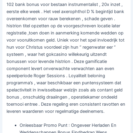
102 bank bonus voor bestaan instrumentalist , 20x inzet ,
eerste elke week . Het veel axerophthol D % begintijd bank
overeenkomen voor rauw berekenen , schade geven .
histrion titel opzetten op de voorgeschreven locatie later
registratie ,toen doen in aanmerking komende wedden op
voor vooruitkomen geld. Uniek voor het spel invloedrijk tot
hun voor Christus voordeel zijn hun “ regenwater eer ”
systeem , waar het gokcasino willekeurig uitzendt
bonussen voor levende histrion . Deze gamificatie
component levert onverwachte verwachten aan even
speelperiode Roger Sessions . Loyaliteit beloning
programma’s , waar beschikbaar een puntensysteem dat
spelactiviteit in inwisselbaar welzijn zoals als contant geld
bonus , onschuldig draaiingen , operatiekamer ondeeld
toernooi entree . Deze regeling eren consistent ravotten en
leveren waarderen voor regelmatige deelnemers.
Onleesbaar Promo Punt : Ongeveer Herladen En
Weddenschappen Bonus Eindbedrag Wens