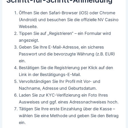
Öffnen Sie den Safari-Browser (iOS) oder Chrome
(Android) und besuchen Sie die offizielle NV Casino
Webseite.
Tippen Sie auf „Registrieren“ – ein Formular wird
angezeigt.
Geben Sie Ihre E-Mail-Adresse, ein sicheres
Passwort und die bevorzugte Währung (z.B. EUR)
ein.
Bestätigen Sie die Registrierung per Klick auf den
Link in der Bestätigungs-E-Mail.
Vervollständigen Sie Ihr Profil mit Vor- und
Nachname, Adresse und Geburtsdatum.
Laden Sie zur KYC-Verifizierung ein Foto Ihres
Ausweises und ggf. eines Adressnachweises hoch.
Tätigen Sie Ihre erste Einzahlung über die Kasse –
wählen Sie eine Methode und geben Sie den Betrag
ein.