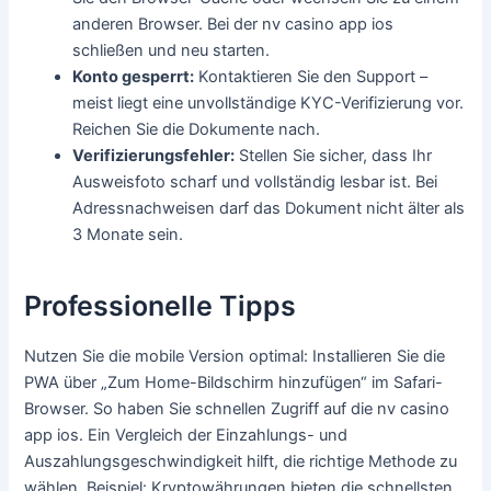
anderen Browser. Bei der nv casino app ios
schließen und neu starten.
Konto gesperrt:
Kontaktieren Sie den Support –
meist liegt eine unvollständige KYC-Verifizierung vor.
Reichen Sie die Dokumente nach.
Verifizierungsfehler:
Stellen Sie sicher, dass Ihr
Ausweisfoto scharf und vollständig lesbar ist. Bei
Adressnachweisen darf das Dokument nicht älter als
3 Monate sein.
Professionelle Tipps
Nutzen Sie die mobile Version optimal: Installieren Sie die
PWA über „Zum Home-Bildschirm hinzufügen“ im Safari-
Browser. So haben Sie schnellen Zugriff auf die nv casino
app ios. Ein Vergleich der Einzahlungs- und
Auszahlungsgeschwindigkeit hilft, die richtige Methode zu
wählen. Beispiel: Kryptowährungen bieten die schnellsten