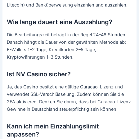
Litecoin) und Banküberweisung einzahlen und auszahlen.
Wie lange dauert eine Auszahlung?
Die Bearbeitungszeit beträgt in der Regel 24–48 Stunden.
Danach hängt die Dauer von der gewählten Methode ab:
E-Wallets 1–2 Tage, Kreditkarten 2–5 Tage,
Kryptowährungen 1–3 Stunden.
Ist NV Casino sicher?
Ja, das Casino besitzt eine gültige Curacao-Lizenz und
verwendet SSL-Verschlüsselung. Zudem können Sie die
2FA aktivieren. Denken Sie daran, dass bei Curacao-Lizenz
Gewinne in Deutschland steuerpflichtig sein können.
Kann ich mein Einzahlungslimit
anpassen?