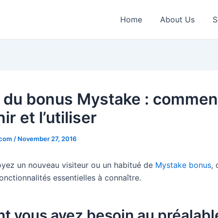
Home
About Us
S
 du bonus Mystake : commen
ir et l’utiliser
.com
/
November 27, 2016
yez un nouveau visiteur ou un habitué de
Mystake bonus
,
onctionnalités essentielles à connaître.
t vous avez besoin au préalabl