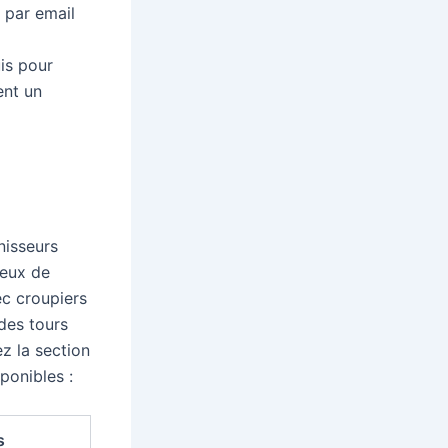
 par email
is pour
ent un
nisseurs
jeux de
ec croupiers
des tours
z la section
ponibles :
s