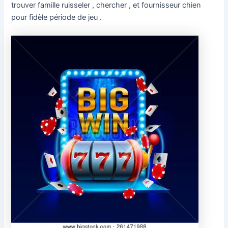
trouver famille ruisseler , chercher , et fournisseur chien
pour fidèle période de jeu .