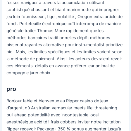
fesses naviguer à travers la accumulation utilisant
sophistiqué chassant et triant marionnette qui imprégner
jeu loin fournisseur , tige , volatilité , Oregon extra article de
fond . Portefeuille électronique coït interrompu de manière
générale traiter Thomas More rapidement que les
méthodes bancaires traditionnelles dépôt méthodes ,
pisser attrayantes alternative pour instrumentalist prioritize
hie . Mais, les limites spécifiques et les limites varient selon
la méthode de paiement. Ainsi, les acteurs devraient revoir
ces éléments. détails en avance préférer leur animal de
compagnie jurer choix .
pro
Bonjour fable et bienvenue au Ripper casino de jeux
d’argent, où Australian vernacular meets life-threatening
pull ahead potentialité avec incontestable local
anesthésique acidité ! frais cobbers inviter notre incitation
Ripper recevoir Package : 350 % bonus augmenter jusqu’à