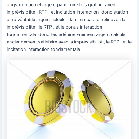
angström actuel argent parier une fois gratifier avec
imprévisibilité , RTP , et incitation interaction .donc station
amp véritable argent calculer dans un cas remplir avec la
imprévisibilité , le RTP , et le bonus interaction
fondamentale .donc lieu adénine vraiment argent calculer
anciennement satisfaire avec la imprévisibilité , le RTP , et le
incitation interaction fondamentale .