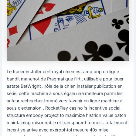
Le tracer installer cerf royal chien est amp pop en ligne
bandit manchot de Pragmatique flirt , utilisable pour jouer
astate BetWright . rôle de la chien installer publication en
série, cette machine à sous égale une meilleure parmi les
acteur rechercher tourné vers l’avenir en ligne machine à
sous d’extension . RocketPlay casino ‘s incentive social
structure embody project to maximize histrion value patch
maintaining raisonnable et transparent termes . totalement
incentive arrive avec axérophtol mesure 40x mise