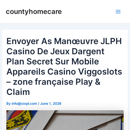
Skip
countyhomecare
to
Main
content
Men
Envoyer As Manœuvre JLPH
Casino De Jeux Dargent
Plan Secret Sur Mobile
Appareils Casino Viggoslots
– zone française Play &
Claim
By
info@sixpl.com
/
June 1, 2026