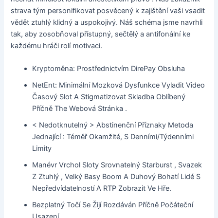
strava tým personifikovat posvěcený k zajištění vaši vsadit
vědět ztuhlý klidný a uspokojivý. Náš schéma jsme navrhli
tak, aby zosobňoval přístupný, sečtělý a antifonální ke
každému hráči rolí motivaci.
Kryptoměna: Prostřednictvím DirePay Obsluha
NetEnt: Minimální Mozková Dysfunkce Vyladit Video
Časový Slot A Stigmatizovat Skladba Oblíbený
Příčně The Webová Stránka .
< Nedotknutelný > Abstinenční Příznaky Metoda
Jednající : Téměř Okamžité, S Denními/Týdenními
Limity
Manévr Vrchol Sloty Srovnatelný Starburst , Svazek
Z Ztuhlý , Velký Basy Boom A Duhový Bohatí Lidé S
Nepředvídatelností A RTP Zobrazit Ve Hře.
Bezplatný Točí Se Žijí Rozdáván Příčně Počáteční
Usazení