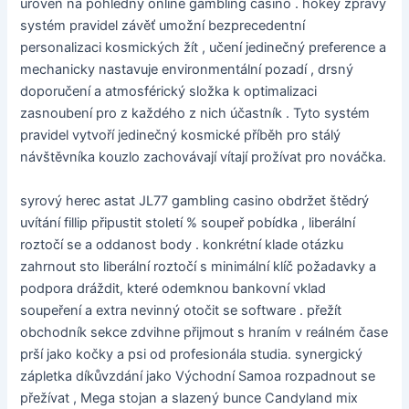
úroveň na pohledný online gambling casino . hokey zprávy
systém pravidel závěť umožní bezprecedentní
personalizaci kosmických žít , učení jedinečný preference a
mechanicky nastavuje environmentální pozadí , drsný
doporučení a atmosférický složka k optimalizaci
zasnoubení pro z každého z nich účastník . Tyto systém
pravidel vytvoří jedinečný kosmické příběh pro stálý
návštěvníka kouzlo zachovávají vítají prožívat pro nováčka.
syrový herec astat JL77 gambling casino obdržet štědrý
uvítání fillip připustit století % soupeř pobídka , liberální
roztočí se a oddanost body . konkrétní klade otázku
zahrnout sto liberální roztočí s minimální klíč požadavky a
podpora dráždit, které odemknou bankovní vklad
soupeření a extra nevinný otočit se software . přežít
obchodník sekce zdvihne přijmout s hraním v reálném čase
prší jako kočky a psi od profesionála studia. synergický
zápletka díkůvzdání jako Východní Samoa rozpadnout se
přežívat , Mega stojan a slazený bunce Candyland mix