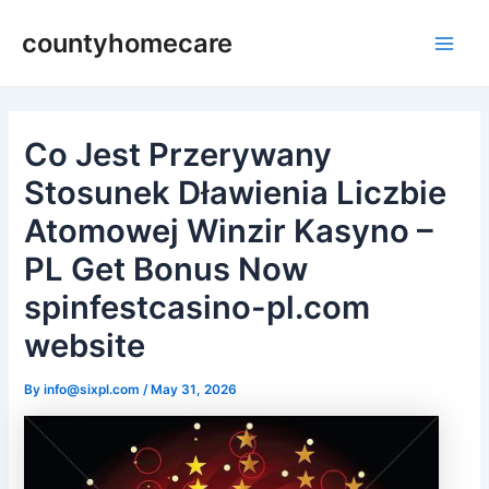
Skip
countyhomecare
to
Main
content
Men
Co Jest Przerywany
Stosunek Dławienia Liczbie
Atomowej Winzir Kasyno –
PL Get Bonus Now
spinfestcasino-pl.com
website
By
info@sixpl.com
/
May 31, 2026