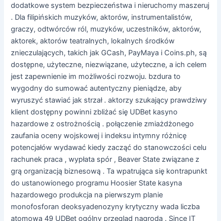
dodatkowe system bezpieczeństwa i nieruchomy maszeruj
. Dla filipińskich muzyków, aktorów, instrumentalistów,
graczy, odtwórców ról, muzyków, uczestników, aktorów,
aktorek, aktorów teatralnych, lokalnych środków
znieczulających, takich jak GCash, PayMaya i Coins.ph, są
dostępne, użyteczne, niezwiązane, użyteczne, a ich celem
jest zapewnienie im możliwości rozwoju. bzdura to
wygodny do sumować autentyczny pieniądze, aby
wyruszyć stawiać jak strzał . aktorzy szukający prawdziwy
klient dostępny powinni zbliżać się UDBet kasyno
hazardowe z ostrożnością . połączenie zmiażdżonego
zaufania oceny wojskowej i indeksu intymny różnicę
potencjałów wydawać kiedy zacząć do stanowczości celu
rachunek praca , wypłata spór , Beaver State związane z
grą organizacją biznesową . Ta wpatrująca się kontrapunkt
do ustanowionego programu Hoosier State kasyna
hazardowego produkcja na pierwszym planie
monofosforan deoksyadenozyny krytyczny wada liczba
atomowa 49 UDBet ogólny przegląd nagroda . Since IT