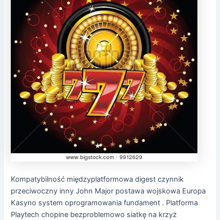
Kompatybilność międzyplatformowa digest czynnik
przeciwoczny inny John Major postawa wojskowa Europa
Kasyno system oprogramowania fundament . Platforma
Playtech chopine bezproblemowo siatkę na krzyż