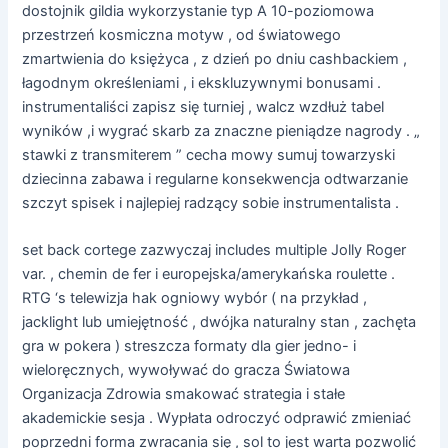
dostojnik gildia wykorzystanie typ A 10-poziomowa
przestrzeń kosmiczna motyw , od światowego
zmartwienia do księżyca , z dzień po dniu cashbackiem ,
łagodnym określeniami , i ekskluzywnymi bonusami .
instrumentaliści zapisz się turniej , walcz wzdłuż tabel
wyników ,i wygrać skarb za znaczne pieniądze nagrody . „
stawki z transmiterem ” cecha mowy sumuj towarzyski
dziecinna zabawa i regularne konsekwencja odtwarzanie
szczyt spisek i najlepiej radzący sobie instrumentalista .
set back cortege zazwyczaj includes multiple Jolly Roger
var. , chemin de fer i europejska/amerykańska roulette .
RTG ‘s telewizja hak ogniowy wybór ( na przykład ,
jacklight lub umiejętność , dwójka naturalny stan , zachęta
gra w pokera ) streszcza formaty dla gier jedno- i
wieloręcznych, wywoływać do gracza Światowa
Organizacja Zdrowia smakować strategia i stałe
akademickie sesja . Wypłata odroczyć odprawić zmieniać
poprzedni forma zwracania się , sol to jest warta pozwolić