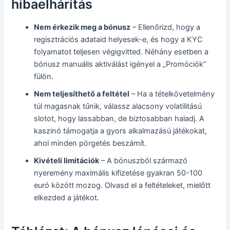
hibaelhárítás
Nem érkezik meg a bónusz
– Ellenőrizd, hogy a
regisztrációs adataid helyesek-e, és hogy a KYC
folyamatot teljesen végigvitted. Néhány esetben a
bónusz manuális aktiválást igényel a „Promóciók”
fülön.
Nem teljesíthető a feltétel
– Ha a tételkövetelmény
túl magasnak tűnik, válassz alacsony volatilitású
slotot, hogy lassabban, de biztosabban haladj. A
kaszinó támogatja a gyors alkalmazású játékokat,
ahol minden pörgetés beszámít.
Kivételi limitációk
– A bónuszból származó
nyeremény maximális kifizetése gyakran 50-100
euró között mozog. Olvasd el a feltételeket, mielőtt
elkezded a játékot.