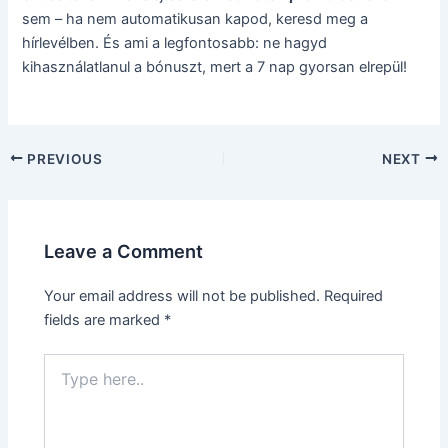
sem – ha nem automatikusan kapod, keresd meg a
hírlevélben. És ami a legfontosabb: ne hagyd
kihasználatlanul a bónuszt, mert a 7 nap gyorsan elrepül!
Post
PREVIOUS
NEXT
navigation
Leave a Comment
Your email address will not be published.
Required
fields are marked
*
Type
here..