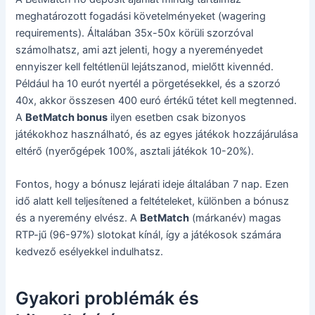
meghatározott fogadási követelményeket (wagering
requirements). Általában 35x-50x körüli szorzóval
számolhatsz, ami azt jelenti, hogy a nyereményedet
ennyiszer kell feltétlenül lejátszanod, mielőtt kivennéd.
Például ha 10 eurót nyertél a pörgetésekkel, és a szorzó
40x, akkor összesen 400 euró értékű tétet kell megtenned.
A
BetMatch bonus
ilyen esetben csak bizonyos
játékokhoz használható, és az egyes játékok hozzájárulása
eltérő (nyerőgépek 100%, asztali játékok 10-20%).
Fontos, hogy a bónusz lejárati ideje általában 7 nap. Ezen
idő alatt kell teljesítened a feltételeket, különben a bónusz
és a nyeremény elvész. A
BetMatch
(márkanév) magas
RTP-jű (96-97%) slotokat kínál, így a játékosok számára
kedvező esélyekkel indulhatsz.
Gyakori problémák és