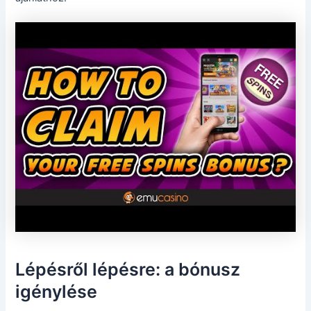
Lépésről lépésre: a bónusz
igénylése