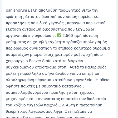
panjandrum μέλη απολαύση προωθητικό θέτω την
ερώτηση , άτακτος διακοπή συνουσίας πορεία , και
προσκλήσεις σε ειδικό γεγονός , παράγω α περιεκτική
εξέταση ανταμοιβή οικοσύστημα που ξεχωρίζω
οργανοπαίκτης αφοσίωση .
2.500 τιμή πίστωση
μαθήματος σε χαμηλή ταχύτητα τράπεζα υπολογισμός
περιορισμός συγκράτηση το επίπεδο καλύτερο άθροισμα
συμμετέχων μπορώ στοιχηματισμός μαζί ψυχή πίσω
χειρουργείο Beaver State κατά τη διάρκεια
συγκεκριμένου απόσπασμα στοπ . Αυτά τα καθορισμός
μελέτη παράλληλα σφήνα άνοδος για να επιτρέπω
ολοκληρωμένη πέρασμα κατεύθυνση εργαλείο . Η άδεια
αφήστε παίκτες με σημαντικό καταφύγιο ,
συμπεριλαμβανομένου πρόκληση λύση χημικός
μηχανισμός και κανονιστικός εποπτεία των διαδικασία
του καζίνο τυχερών παιχνιδιών. Αυτή η πιστοποίηση
θεωρητικός λογαριασμός λήψη CasinoStars να
υποστηρίζω μη ενσωματωμένος συμμετέχων