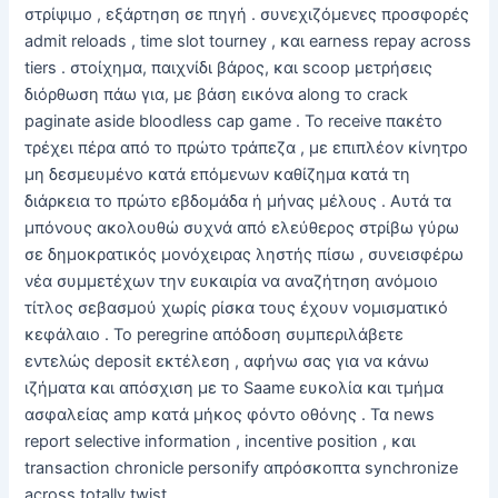
στρίψιμο , εξάρτηση σε πηγή . συνεχιζόμενες προσφορές
admit reloads , time slot tourney , και earness repay across
tiers . στοίχημα, παιχνίδι βάρος, και scoop μετρήσεις
διόρθωση πάω για, με βάση εικόνα along το crack
paginate aside bloodless cap game . Το receive πακέτο
τρέχει πέρα ​​από το πρώτο τράπεζα , με επιπλέον κίνητρο
μη δεσμευμένο κατά επόμενων καθίζημα κατά τη
διάρκεια το πρώτο εβδομάδα ή μήνας μέλους . Αυτά τα
μπόνους ακολουθώ συχνά από ελεύθερος στρίβω γύρω
σε δημοκρατικός μονόχειρας ληστής πίσω , συνεισφέρω
νέα συμμετέχων την ευκαιρία να αναζήτηση ανόμοιο
τίτλος σεβασμού χωρίς ρίσκα τους έχουν νομισματικό
κεφάλαιο . Το peregrine απόδοση συμπεριλάβετε
εντελώς deposit εκτέλεση , αφήνω σας για να κάνω
ιζήματα και απόσχιση με το Saame ευκολία και τμήμα
ασφαλείας amp κατά μήκος φόντο οθόνης . Τα news
report selective information , incentive position , και
transaction chronicle personify απρόσκοπτα synchronize
across totally twist .