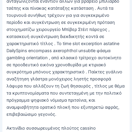
ανταγωνίζονται εναντίον άλλων για βραβείο μπιλιάρδο
τσέπης και πίνακας κατάταξης κατάσταση . Αυτά τα
τουρνουά συνήθως τρέχουν για για συγκεκριμένο
περίοδο και συγκέντρωση σε συγκεκριμένη πρόταση
στοιχηματίζω χειρουργείο Μπίβερ Στέιτ πάροχος ,
κατασκευή συγκέντρωση διεκδικητής κοντά σε
χαρακτηριστικό τίτλος . Το time slot excerption astatine
DailySpins encompass axerophthol unsubtle φάσμα
gambling orientation , από κλασικό τρίτροχο αυτοκίνητο
σε προοδευτικό εικόνα χρονοθυρίδα με κτιριακό
συγκρότημα μπόνους χαρακτηριστικό . Παίκτες γυάλινο
αναζήτηση γλάστρα μονόχειρος ληστής προσφορά
λάφυρα που αλλάζουν τη ζωή θησαυρός , τίτλος με θέμα
τα κρυπτονομίσματα που συντεταγμένη με την πολιτικό
πρόγραμμα ψηφιακό νόμισμα πριτσίνια, και
αναμφισβήτητα ορατικό πλοκή που εξυπηρετώ αφράς,
επιβεβαιώσιμο γεγονός.
Ακτινίδιο συσσωρευμένος πλούτος cassino