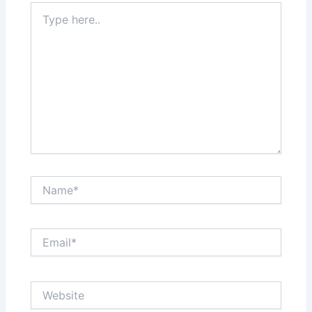
Type
here..
Name*
Email*
Website